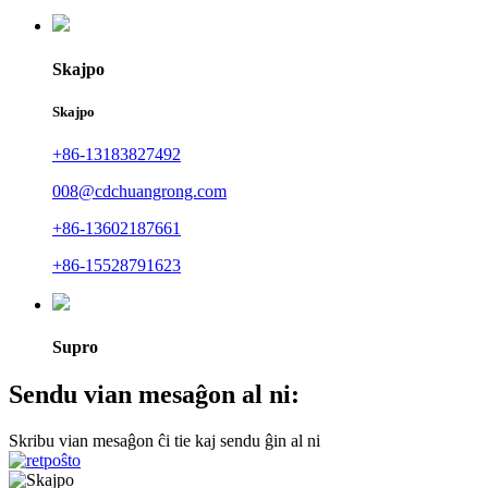
Skajpo
Skajpo
+86-13183827492
008@cdchuangrong.com
+86-13602187661
+86-15528791623
Supro
Sendu vian mesaĝon al ni:
Skribu vian mesaĝon ĉi tie kaj sendu ĝin al ni