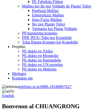
PE Fabrikita Fitting
Maŝino kaj Ilo por Veldado de Plastaj Tuboj
Pugfuzia Maŝino
Elektrofuzia Maŝino
Ingo-Fuzia Maŝino
Iloj por Plastaj Tuboj
Varmaera kaj Plasta Veldado
PP-kunprema konekto
PPR /PEX/ Tubo kaj Konektilo
Tuba Ripara Krampo kaj Konektilo
Projekto
PE-dukto en Afriko
PE-dukto en Mongolio
PE-dukto en Bangladeŝo
PE-dukto en UN-projekto
PE-dukto en Malajzio
Merkatoj
Kontaktu nin
telefonu al ni:
0086-18180897627
English
Bonvenon al CHUANGRONG