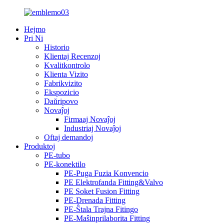
Hejmo
Pri Ni
Historio
Klientaj Recenzoj
Kvalitkontrolo
Klienta Vizito
Fabrikvizito
Ekspozicio
Daŭripovo
Novaĵoj
Firmaaj Novaĵoj
Industriaj Novaĵoj
Oftaj demandoj
Produktoj
PE-tubo
PE-konektilo
PE-Puga Fuzia Konvencio
PE Elektrofanda Fitting&Valvo
PE Soket Fusion Fitting
PE-Drenada Fitting
PE-Ŝtala Trajna Fitingo
PE-Maŝinprilaborita Fitting