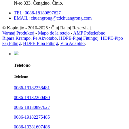
N-ro 333, Ĉengduo, Ĉinio.
TEL: 0086-18180897627
EMAIL: chuangrong@cdchuangrong.com
© Kopirajto - 2010-2025 : Ĉiuj Rajtoj Rezervitaj.
Varmaj Produktoj
-
Mapo de la retejo
-
AMP Poŝtelefono
Ripara Krampo
,
Pe Akvotubo
,
HDPE-Pipaj Fittingoj
,
HDPE-Pipo
kaj Fitting
,
HDPE-Pipa Fitting
,
Vira Adaptilo
,
Telefono
Telefono
0086-19182258481
0086-19182260480
0086-18180897627
0086-19182275485
0086-19381607486