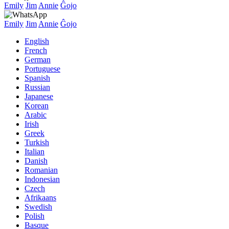
Emily
Jim
Annie
Ĝojo
Emily
Jim
Annie
Ĝojo
English
French
German
Portuguese
Spanish
Russian
Japanese
Korean
Arabic
Irish
Greek
Turkish
Italian
Danish
Romanian
Indonesian
Czech
Afrikaans
Swedish
Polish
Basque