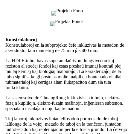
Konstrulaboroj
Konstrulaboroj en la subprojekto ĉefe inkluzivas la metadon de
akvoduktoj kun diametroj de 75 mm ĝis 400 mm.
La HDPE-tuboj havas superan daŭrivon, longvivecon kaj
reziston al streĉaj fendoj kaj estas preskaŭ imunaj kontraŭ plej
multaj kemiaj kaj biologiaj malpuraĵoj. La karakterizaĵoj de la
tubo signifis, ke ĝi postulas multe malpli da bontenado ol aliaj
tubmaterialoj kaj certigas altan flukapaciton dum sia tuta
funkcidaŭro.
La sistemsolvo de ChuangRong inkluzivis la tubojn, elektro-
fuzajn kuplilojn, elektro-fuzajn maŝinojn, inĝenieran subtenon,
specialajn instalaĵajn ilojn kaj trejnadon.
Tiuj laboroj inkluzivos linian elfosadon por metado de tuboj
laŭlonge de la vojoj, metado de tuboj en la tranĉeon, juntadon,
hidrotestadon kaj replenigadon per la elfosita grundo. La ĉefvojo