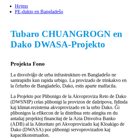
Hejmo
PE-dukto en Bangladeŝo
Tubaro CHUANGROGN en
Dako DWASA-Projekto
Projekta Fono
La disvolviĝo de urba infrastrukturo en Bangladeŝo ne
samrapidis kun rapida urbigo. La provizado de trinkakvo en
la ĉefurbo de Bangladeŝo, Dako, estis aparte malfacila.
La Projekto por Plibonigo de la Akvoproviza Reto de Dako
(DWSNIP) celas plibonigi la provizon de daŭripova, fidinda
kaj klimat-rezistema akvoprovizado en la urbo Dako. Ĝi
plibonigos la efikecon de la distribua reto atingita en du
antaŭaj projektoj financitaj de la Azia Disvolva Banko
(ADB) al la Aŭtoritato pri Akvoprovizado kaj Kloakigo de
Dako (DWASA) por plibonigi servoprovizadon kaj
kapacitkonstruadon.