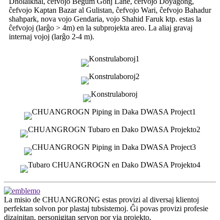
Dholaikhal, ĉefvojo Begum Gonj Lane, ĉefvojo Doyagong,
ĉefvojo Kaptan Bazar al Gulistan, ĉefvojo Wari, ĉefvojo Bahadur
shahpark, nova vojo Gendaria, vojo Shahid Faruk ktp. estas la
ĉefvojoj (larĝo > 4m) en la subprojekta areo. La aliaj gravaj
internaj vojoj (larĝo 2-4 m).
La misio de CHUANGRONG estas provizi al diversaj klientoj
perfektan solvon por plastaj tubsistemoj. Ĝi povas provizi profesie
dizajnitan, personigitan servon por via projekto.