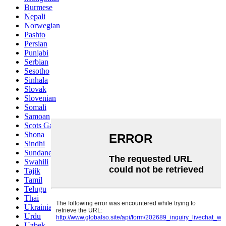
Burmese
Nepali
Norwegian
Pashto
Persian
Punjabi
Serbian
Sesotho
Sinhala
Slovak
Slovenian
Somali
Samoan
Scots Gaelic
Shona
Sindhi
Sundanese
Swahili
Tajik
Tamil
Telugu
Thai
Ukrainian
Urdu
Uzbek