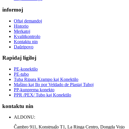
informoj
Oftaj demandoj
Historio
Merkatoj
Kvalitkontrolo
Kontaktu nin
Daŭripovo
Rapidaj ligiloj
PE-konektilo
PE-tubo
Tuba Ripara Krampo kaj Konektilo
Maŝino kaj Ilo por Veldado de Plastaj Tuboj
PP-kunprema konekto
PPR /PEX/ Tubo kaj Konektilo
kontaktu nin
ALDONU:
Ĉambro 911, Konstruaĵo T1, La Ringa Centro, Dongda Vojo