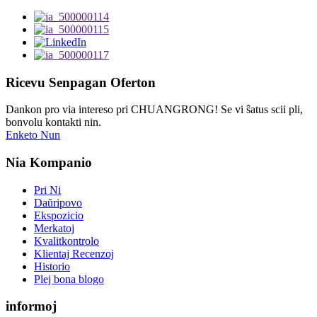
Ricevu Senpagan Oferton
Dankon pro via intereso pri CHUANGRONG! Se vi ŝatus scii pli,
bonvolu kontakti nin.
Enketo Nun
Nia Kompanio
Pri Ni
Daŭripovo
Ekspozicio
Merkatoj
Kvalitkontrolo
Klientaj Recenzoj
Historio
Plej bona blogo
informoj