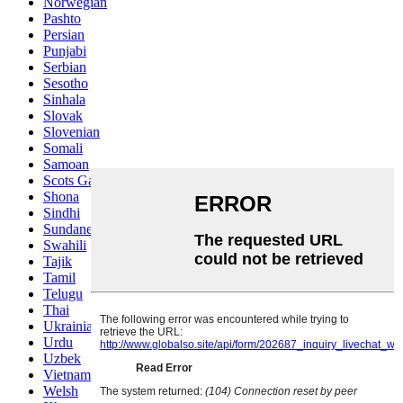
Norwegian
Pashto
Persian
Punjabi
Serbian
Sesotho
Sinhala
Slovak
Slovenian
Somali
Samoan
Scots Gaelic
Shona
Sindhi
Sundanese
Swahili
Tajik
Tamil
Telugu
Thai
Ukrainian
Urdu
Uzbek
Vietnamese
Welsh