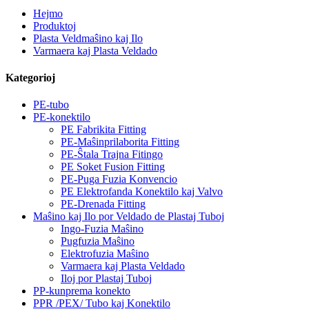
Hejmo
Produktoj
Plasta Veldmaŝino kaj Ilo
Varmaera kaj Plasta Veldado
Kategorioj
PE-tubo
PE-konektilo
PE Fabrikita Fitting
PE-Maŝinprilaborita Fitting
PE-Ŝtala Trajna Fitingo
PE Soket Fusion Fitting
PE-Puga Fuzia Konvencio
PE Elektrofanda Konektilo kaj Valvo
PE-Drenada Fitting
Maŝino kaj Ilo por Veldado de Plastaj Tuboj
Ingo-Fuzia Maŝino
Pugfuzia Maŝino
Elektrofuzia Maŝino
Varmaera kaj Plasta Veldado
Iloj por Plastaj Tuboj
PP-kunprema konekto
PPR /PEX/ Tubo kaj Konektilo