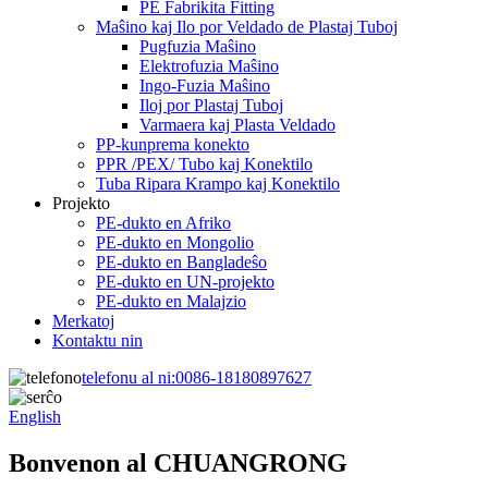
PE Fabrikita Fitting
Maŝino kaj Ilo por Veldado de Plastaj Tuboj
Pugfuzia Maŝino
Elektrofuzia Maŝino
Ingo-Fuzia Maŝino
Iloj por Plastaj Tuboj
Varmaera kaj Plasta Veldado
PP-kunprema konekto
PPR /PEX/ Tubo kaj Konektilo
Tuba Ripara Krampo kaj Konektilo
Projekto
PE-dukto en Afriko
PE-dukto en Mongolio
PE-dukto en Bangladeŝo
PE-dukto en UN-projekto
PE-dukto en Malajzio
Merkatoj
Kontaktu nin
telefonu al ni:
0086-18180897627
English
Bonvenon al CHUANGRONG