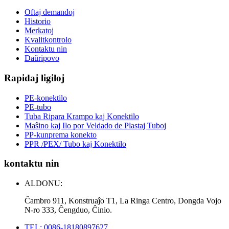
Oftaj demandoj
Historio
Merkatoj
Kvalitkontrolo
Kontaktu nin
Daŭripovo
Rapidaj ligiloj
PE-konektilo
PE-tubo
Tuba Ripara Krampo kaj Konektilo
Maŝino kaj Ilo por Veldado de Plastaj Tuboj
PP-kunprema konekto
PPR /PEX/ Tubo kaj Konektilo
kontaktu nin
ALDONU:
Ĉambro 911, Konstruaĵo T1, La Ringa Centro, Dongda Vojo
N-ro 333, Ĉengduo, Ĉinio.
TEL: 0086-18180897627