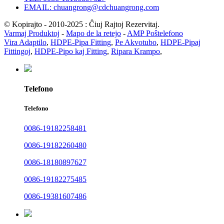
EMAIL: chuangrong@cdchuangrong.com
© Kopirajto - 2010-2025 : Ĉiuj Rajtoj Rezervitaj.
Varmaj Produktoj
-
Mapo de la retejo
-
AMP Poŝtelefono
Vira Adaptilo
,
HDPE-Pipa Fitting
,
Pe Akvotubo
,
HDPE-Pipaj
Fittingoj
,
HDPE-Pipo kaj Fitting
,
Ripara Krampo
,
Telefono
Telefono
0086-19182258481
0086-19182260480
0086-18180897627
0086-19182275485
0086-19381607486