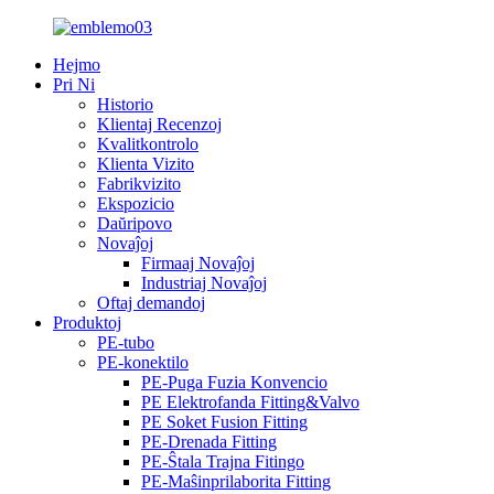
Hejmo
Pri Ni
Historio
Klientaj Recenzoj
Kvalitkontrolo
Klienta Vizito
Fabrikvizito
Ekspozicio
Daŭripovo
Novaĵoj
Firmaaj Novaĵoj
Industriaj Novaĵoj
Oftaj demandoj
Produktoj
PE-tubo
PE-konektilo
PE-Puga Fuzia Konvencio
PE Elektrofanda Fitting&Valvo
PE Soket Fusion Fitting
PE-Drenada Fitting
PE-Ŝtala Trajna Fitingo
PE-Maŝinprilaborita Fitting