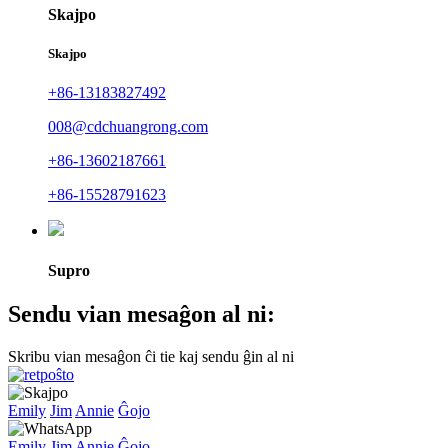
Skajpo
Skajpo
+86-13183827492
008@cdchuangrong.com
+86-13602187661
+86-15528791623
Supro
Sendu vian mesaĝon al ni:
Skribu vian mesaĝon ĉi tie kaj sendu ĝin al ni
Emily
Jim
Annie
Ĝojo
Emily
Jim
Annie
Ĝojo