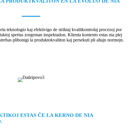
 LA PRODUKTKVALITON EN LA EVOLUO DE NIA
ela teknologio kaj efektivigo de striktaj kvalitkontrolaj procezoj por
oduktoj spertas zorgeman inspektadon. Klienta kontento estas nia plej
 strebas plibonigi la produktokvaliton kaj persekuti pli altajn normojn.
TIKOJ ESTAS ĈE LA KERNO DE NIA
.