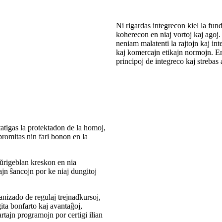
Ni rigardas integrecon kiel la fu
koherecon en niaj vortoj kaj agoj
neniam malatenti la rajtojn kaj int
kaj komercajn etikajn normojn. En n
principoj de integreco kaj strebas 
itatigas la protektadon de la homoj,
promitas nin fari bonon en la
aŭrigeblan kreskon en nia
jn ŝancojn por ke niaj dungitoj
anizado de regulaj trejnadkursoj,
gita bonfarto kaj avantaĝoj,
tajn programojn por certigi ilian