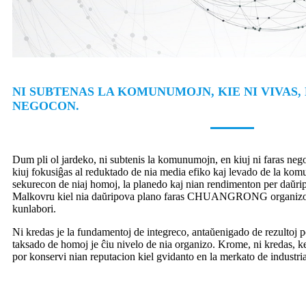
NI SUBTENAS LA KOMUNUMOJN, KIE NI VIVAS,
NEGOCON.
Dum pli ol jardeko, ni subtenis la komunumojn, en kiuj ni faras nego
kiuj fokusiĝas al reduktado de nia media efiko kaj levado de la komu
sekurecon de niaj homoj, la planedo kaj nian rendimenton per daŭri
Malkovru kiel nia daŭripova plano faras CHUANGRONG organizon,
kunlabori.
Ni kredas je la fundamentoj de integreco, antaŭenigado de rezultoj p
taksado de homoj je ĉiu nivelo de nia organizo. Krome, ni kredas, ke 
por konservi nian reputacion kiel gvidanto en la merkato de industri