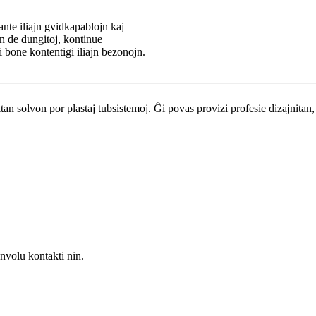
ante iliajn gvidkapablojn kaj
jn de dungitoj, kontinue
 bone kontentigi iliajn bezonojn.
solvon por plastaj tubsistemoj. Ĝi povas provizi profesie dizajnitan, 
volu kontakti nin.