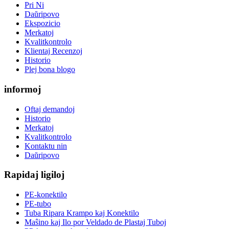
Pri Ni
Daŭripovo
Ekspozicio
Merkatoj
Kvalitkontrolo
Klientaj Recenzoj
Historio
Plej bona blogo
informoj
Oftaj demandoj
Historio
Merkatoj
Kvalitkontrolo
Kontaktu nin
Daŭripovo
Rapidaj ligiloj
PE-konektilo
PE-tubo
Tuba Ripara Krampo kaj Konektilo
Maŝino kaj Ilo por Veldado de Plastaj Tuboj