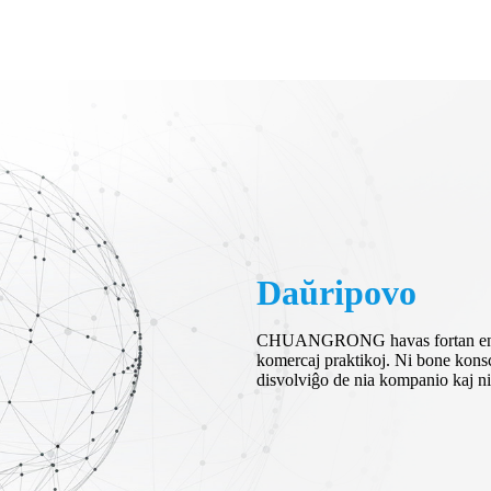
Daŭripovo
CHUANGRONG havas fortan engaĝi
komercaj praktikoj. Ni bone konsci
disvolviĝo de nia kompanio kaj ni