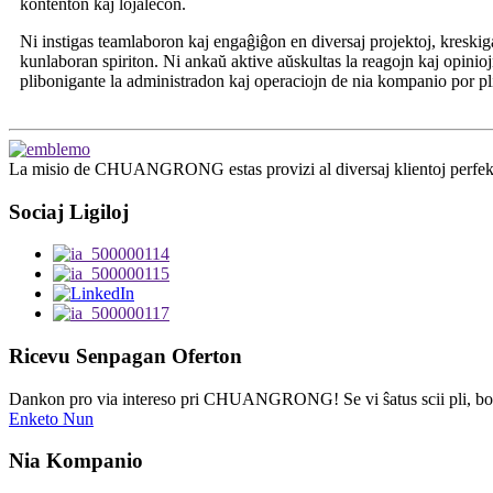
kontenton kaj lojalecon.
Ni instigas teamlaboron kaj engaĝiĝon en diversaj projektoj, kreskig
kunlaboran spiriton. Ni ankaŭ aktive aŭskultas la reagojn kaj opinio
plibonigante la administradon kaj operaciojn de nia kompanio por pli
La misio de CHUANGRONG estas provizi al diversaj klientoj perfektan 
Sociaj Ligiloj
Ricevu Senpagan Oferton
Dankon pro via intereso pri CHUANGRONG! Se vi ŝatus scii pli, bon
Enketo Nun
Nia Kompanio