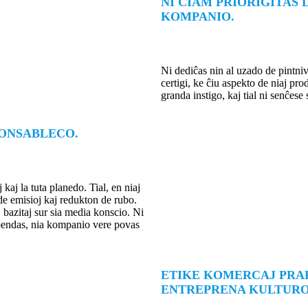
NI ĈIAM PRIORIGITAS
KOMPANIO.
Ni dediĉas nin al uzado de pintniv
certigi, ke ĉiu aspekto de niaj pr
granda instigo, kaj tial ni senĉese
PONSABLECO.
aj la tuta planedo. Tial, en niaj
de emisioj kaj redukton de rubo.
 bazitaj sur sia media konscio. Ni
ependas, nia kompanio vere povas
ETIKE KOMERCAJ PRAK
ENTREPRENA KULTURO