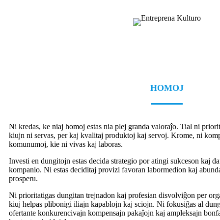
HOMOJ
Ni kredas, ke niaj homoj estas nia plej granda valoraĵo. Tial ni prior
kiujn ni servas, per kaj kvalitaj produktoj kaj servoj. Krome, ni kom
komunumoj, kie ni vivas kaj laboras.
Investi en dungitojn estas decida strategio por atingi sukceson kaj d
kompanio. Ni estas deciditaj provizi favoran labormedion kaj abunda
prosperu.
Ni prioritatigas dungitan trejnadon kaj profesian disvolviĝon per org
kiuj helpas plibonigi iliajn kapablojn kaj sciojn. Ni fokusiĝas al dun
ofertante konkurencivajn kompensajn pakaĵojn kaj ampleksajn bonfar