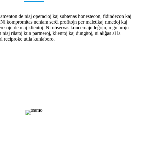
ndamenton de niaj operacioj kaj subtenas honestecon, fidindecon kaj
. Ni kompromitas neniam serĉi profitojn per maletikaj rimedoj kaj
eresojn de niaj klientoj. Ni observas koncernajn leĝojn, regularojn
iaj rilatoj kun partneroj, klientoj kaj dungitoj, ni aliĝas al la
al reciproke utila kunlaboro.