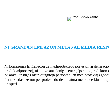
NI GRANDAN EMFAZON METAS AL MEDIA RES
Ni komprenas la gravecon de mediprotektado por estontaj generacioj k
produktadprocezoj, ni aktive antaŭenigas energiŝparadon, redukton 
Ni ankaŭ instigas niajn dungitojn partopreni en mediprotektaj agadoj
firme kredas, ke nur per protektado de la natura medio, de kiu ni d
prosperi.