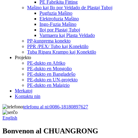
PE Fabrikita Fitting
Maŝino kaj Ilo por Veldado de Plastaj Tuboj
Pugfuzia Maŝino
Elektrofuzia Maŝino
Ingo-Fuzia Maŝino
Iloj por Plastaj Tuboj
Varmaera kaj Plasta Veldado
PP-kunprema konekto
PPR /PEX/ Tubo kaj Konektilo
Tuba Ripara Krampo kaj Konektilo
Projekto
PE-dukto en Afriko
PE-dukto en Mongolio
PE-dukto en Bangladeŝo
PE-dukto en UN-projekto
PE-dukto en Malajzio
Merkatoj
Kontaktu nin
telefonu al ni:
0086-18180897627
English
Bonvenon al CHUANGRONG