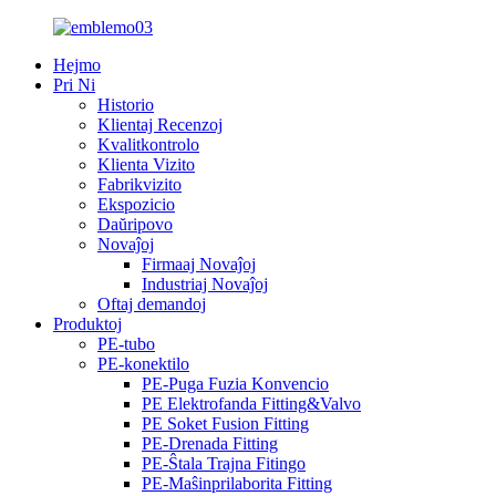
Hejmo
Pri Ni
Historio
Klientaj Recenzoj
Kvalitkontrolo
Klienta Vizito
Fabrikvizito
Ekspozicio
Daŭripovo
Novaĵoj
Firmaaj Novaĵoj
Industriaj Novaĵoj
Oftaj demandoj
Produktoj
PE-tubo
PE-konektilo
PE-Puga Fuzia Konvencio
PE Elektrofanda Fitting&Valvo
PE Soket Fusion Fitting
PE-Drenada Fitting
PE-Ŝtala Trajna Fitingo
PE-Maŝinprilaborita Fitting