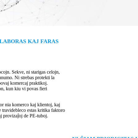
 LABORAS KAJ FARAS
cojn. Sekve, ni starigas celojn,
numo. Ni strebas protekti la
povaj komercaj praktikoj.
 kun kiu vi povas fieri
or nia komerco kaj klientoj, kaj
travidebleco estas kritika faktoro
aj provizaĵoj de PE-tuboj.