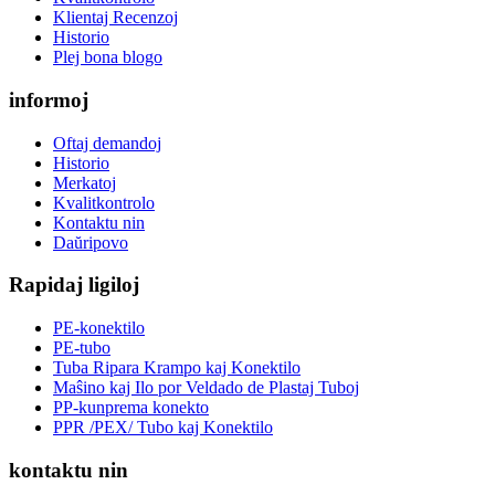
Klientaj Recenzoj
Historio
Plej bona blogo
informoj
Oftaj demandoj
Historio
Merkatoj
Kvalitkontrolo
Kontaktu nin
Daŭripovo
Rapidaj ligiloj
PE-konektilo
PE-tubo
Tuba Ripara Krampo kaj Konektilo
Maŝino kaj Ilo por Veldado de Plastaj Tuboj
PP-kunprema konekto
PPR /PEX/ Tubo kaj Konektilo
kontaktu nin