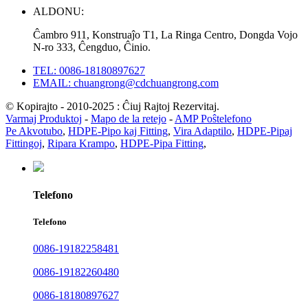
ALDONU:
Ĉambro 911, Konstruaĵo T1, La Ringa Centro, Dongda Vojo
N-ro 333, Ĉengduo, Ĉinio.
TEL: 0086-18180897627
EMAIL: chuangrong@cdchuangrong.com
© Kopirajto - 2010-2025 : Ĉiuj Rajtoj Rezervitaj.
Varmaj Produktoj
-
Mapo de la retejo
-
AMP Poŝtelefono
Pe Akvotubo
,
HDPE-Pipo kaj Fitting
,
Vira Adaptilo
,
HDPE-Pipaj
Fittingoj
,
Ripara Krampo
,
HDPE-Pipa Fitting
,
Telefono
Telefono
0086-19182258481
0086-19182260480
0086-18180897627