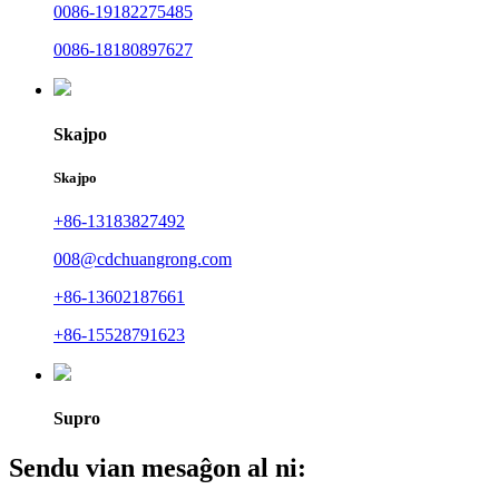
0086-19182275485
0086-18180897627
Skajpo
Skajpo
+86-13183827492
008@cdchuangrong.com
+86-13602187661
+86-15528791623
Supro
Sendu vian mesaĝon al ni: