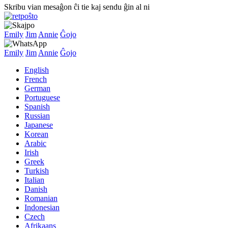
Skribu vian mesaĝon ĉi tie kaj sendu ĝin al ni
Emily
Jim
Annie
Ĝojo
Emily
Jim
Annie
Ĝojo
English
French
German
Portuguese
Spanish
Russian
Japanese
Korean
Arabic
Irish
Greek
Turkish
Italian
Danish
Romanian
Indonesian
Czech
Afrikaans