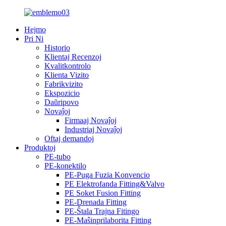
Hejmo
Pri Ni
Historio
Klientaj Recenzoj
Kvalitkontrolo
Klienta Vizito
Fabrikvizito
Ekspozicio
Daŭripovo
Novaĵoj
Firmaaj Novaĵoj
Industriaj Novaĵoj
Oftaj demandoj
Produktoj
PE-tubo
PE-konektilo
PE-Puga Fuzia Konvencio
PE Elektrofanda Fitting&Valvo
PE Soket Fusion Fitting
PE-Drenada Fitting
PE-Ŝtala Trajna Fitingo
PE-Maŝinprilaborita Fitting