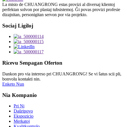
La misio de CHUANGRONG estas provizi al diversaj klientoj
perfektan solvon por plastaj tubsistemoj. Ĝi povas provizi profesie
dizajnitan, personigitan servon por via projekto.
Sociaj Ligiloj
Ricevu Senpagan Oferton
Dankon pro via intereso pri CHUANGRONG! Se vi ŝatus scii pli,
bonvolu kontakti nin.
Enketo Nun
Nia Kompanio
Pri Ni
Daŭripovo
Ekspozicio
Merkatoj
Kvalitkontrolo