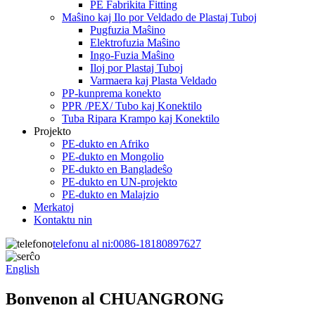
PE Fabrikita Fitting
Maŝino kaj Ilo por Veldado de Plastaj Tuboj
Pugfuzia Maŝino
Elektrofuzia Maŝino
Ingo-Fuzia Maŝino
Iloj por Plastaj Tuboj
Varmaera kaj Plasta Veldado
PP-kunprema konekto
PPR /PEX/ Tubo kaj Konektilo
Tuba Ripara Krampo kaj Konektilo
Projekto
PE-dukto en Afriko
PE-dukto en Mongolio
PE-dukto en Bangladeŝo
PE-dukto en UN-projekto
PE-dukto en Malajzio
Merkatoj
Kontaktu nin
telefonu al ni:
0086-18180897627
English
Bonvenon al CHUANGRONG