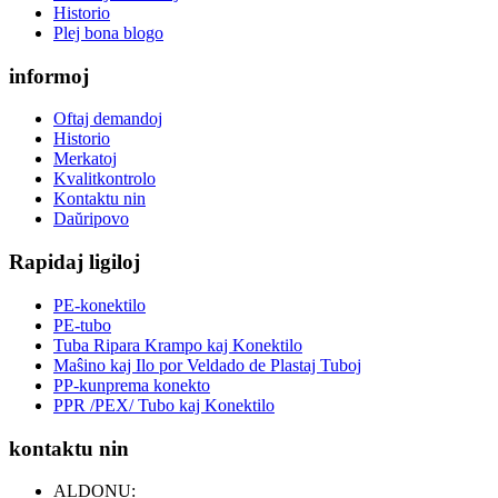
Historio
Plej bona blogo
informoj
Oftaj demandoj
Historio
Merkatoj
Kvalitkontrolo
Kontaktu nin
Daŭripovo
Rapidaj ligiloj
PE-konektilo
PE-tubo
Tuba Ripara Krampo kaj Konektilo
Maŝino kaj Ilo por Veldado de Plastaj Tuboj
PP-kunprema konekto
PPR /PEX/ Tubo kaj Konektilo
kontaktu nin
ALDONU: