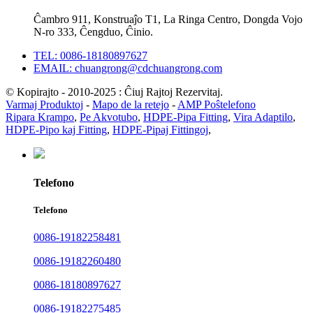
Ĉambro 911, Konstruaĵo T1, La Ringa Centro, Dongda Vojo
N-ro 333, Ĉengduo, Ĉinio.
TEL: 0086-18180897627
EMAIL: chuangrong@cdchuangrong.com
© Kopirajto - 2010-2025 : Ĉiuj Rajtoj Rezervitaj.
Varmaj Produktoj
-
Mapo de la retejo
-
AMP Poŝtelefono
Ripara Krampo
,
Pe Akvotubo
,
HDPE-Pipa Fitting
,
Vira Adaptilo
,
HDPE-Pipo kaj Fitting
,
HDPE-Pipaj Fittingoj
,
Telefono
Telefono
0086-19182258481
0086-19182260480
0086-18180897627
0086-19182275485