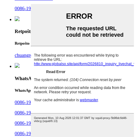
0086-19381607486
Retpoŝto
Retpoŝto
chuangrong@cdchuangrong.com
WhatsApp
WhatsApp
0086-19381607486
0086-19182258481
0086-19182260480
0086-19182275485