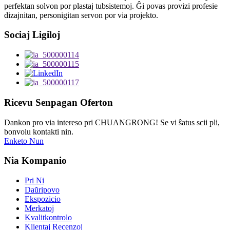
perfektan solvon por plastaj tubsistemoj. Ĝi povas provizi profesie
dizajnitan, personigitan servon por via projekto.
Sociaj Ligiloj
Ricevu Senpagan Oferton
Dankon pro via intereso pri CHUANGRONG! Se vi ŝatus scii pli,
bonvolu kontakti nin.
Enketo Nun
Nia Kompanio
Pri Ni
Daŭripovo
Ekspozicio
Merkatoj
Kvalitkontrolo
Klientaj Recenzoj