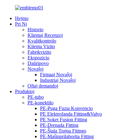
Hejmo
Pri Ni
Historio
Klientaj Recenzoj
Kvalitkontrolo
Klienta Vizito
Fabrikvizito
Ekspozicio
Daŭripovo
Novaĵoj
Firmaaj Novaĵoj
Industriaj Novaĵoj
Oftaj demandoj
Produktoj
PE-tubo
PE-konektilo
PE-Puga Fuzia Konvencio
PE Elektrofanda Fitting&Valvo
PE Soket Fusion Fitting
PE-Drenada Fitting
PE-Ŝtala Trajna Fitingo
PE-Maŝinprilaborita Fitting