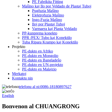
PE Fabrikita Fitting
Maŝino kaj Ilo por Veldado de Plastaj Tuboj
Pugfuzia Maŝino
Elektrofuzia Maŝino
Ingo-Fuzia Maŝino
Iloj por Plastaj Tuboj
Varmaera kaj Plasta Veldado
PP-kunprema konekto
PPR /PEX/ Tubo kaj Konektilo
Tuba Ripara Krampo kaj Konektilo
Projekto
PE-dukto en Afriko
PE-dukto en Mongolio
PE-dukto en Bangladeŝo
PE-dukto en UN-projekto
PE-dukto en Malajzio
Merkatoj
Kontaktu nin
telefonu al ni:
0086-18180897627
English
Bonvenon al CHUANGRONG