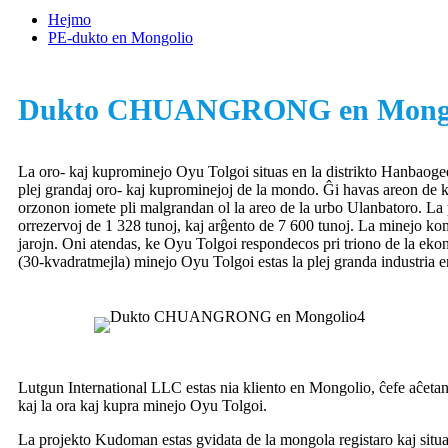
Hejmo
PE-dukto en Mongolio
Dukto CHUANGRONG en Mongo
La oro- kaj kuprominejo Oyu Tolgoi situas en la distrikto Hanbaoge
plej grandaj oro- kaj kuprominejoj de la mondo. Ĝi havas areon de 
orzonon iomete pli malgrandan ol la areo de la urbo Ulanbatoro. La p
orrezervoj de 1 328 tunoj, kaj arĝento de 7 600 tunoj. La minejo ko
jarojn. Oni atendas, ke Oyu Tolgoi respondecos pri triono de la e
(30-kvadratmejla) minejo Oyu Tolgoi estas la plej granda industria 
Lutgun International LLC estas nia kliento en Mongolio, ĉefe aĉetan
kaj la ora kaj kupra minejo Oyu Tolgoi.
La projekto Kudoman estas gvidata de la mongola registaro kaj situas