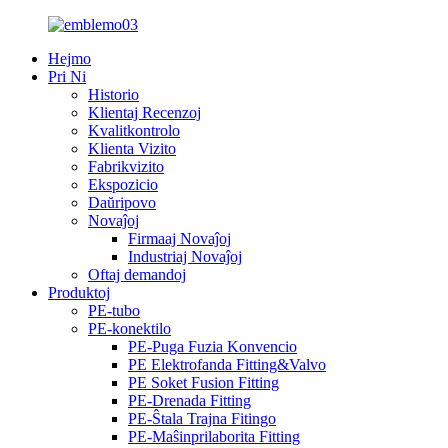
Hejmo
Pri Ni
Historio
Klientaj Recenzoj
Kvalitkontrolo
Klienta Vizito
Fabrikvizito
Ekspozicio
Daŭripovo
Novaĵoj
Firmaaj Novaĵoj
Industriaj Novaĵoj
Oftaj demandoj
Produktoj
PE-tubo
PE-konektilo
PE-Puga Fuzia Konvencio
PE Elektrofanda Fitting&Valvo
PE Soket Fusion Fitting
PE-Drenada Fitting
PE-Ŝtala Trajna Fitingo
PE-Maŝinprilaborita Fitting