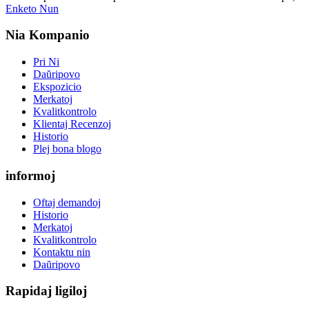
Enketo Nun
Nia Kompanio
Pri Ni
Daŭripovo
Ekspozicio
Merkatoj
Kvalitkontrolo
Klientaj Recenzoj
Historio
Plej bona blogo
informoj
Oftaj demandoj
Historio
Merkatoj
Kvalitkontrolo
Kontaktu nin
Daŭripovo
Rapidaj ligiloj