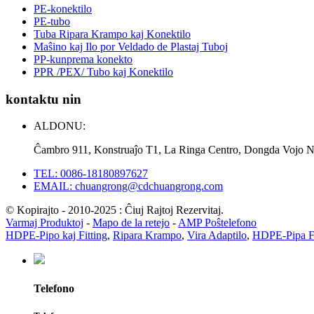
PE-konektilo
PE-tubo
Tuba Ripara Krampo kaj Konektilo
Maŝino kaj Ilo por Veldado de Plastaj Tuboj
PP-kunprema konekto
PPR /PEX/ Tubo kaj Konektilo
kontaktu nin
ALDONU:
Ĉambro 911, Konstruaĵo T1, La Ringa Centro, Dongda Vojo N
TEL: 0086-18180897627
EMAIL: chuangrong@cdchuangrong.com
© Kopirajto - 2010-2025 : Ĉiuj Rajtoj Rezervitaj.
Varmaj Produktoj
-
Mapo de la retejo
-
AMP Poŝtelefono
HDPE-Pipo kaj Fitting
,
Ripara Krampo
,
Vira Adaptilo
,
HDPE-Pipa Fi
Telefono