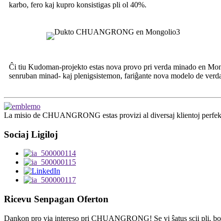
karbo, fero kaj kupro konsistigas pli ol 40%.
Ĉi tiu Kudoman-projekto estas nova provo pri verda minado en Mon
senruban minad- kaj plenigsistemon, fariĝante nova modelo de ver
La misio de CHUANGRONG estas provizi al diversaj klientoj perfektan 
Sociaj Ligiloj
Ricevu Senpagan Oferton
Dankon pro via intereso pri CHUANGRONG! Se vi ŝatus scii pli, bon