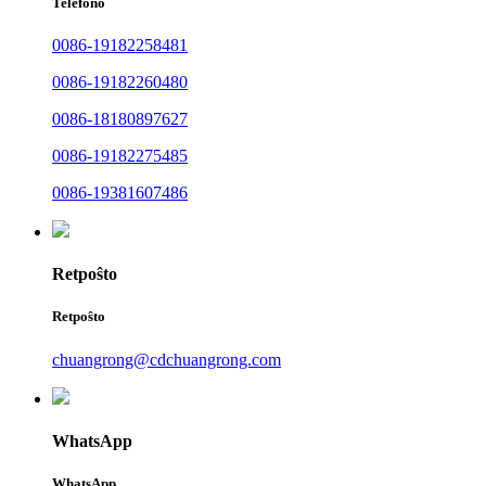
Telefono
0086-19182258481
0086-19182260480
0086-18180897627
0086-19182275485
0086-19381607486
Retpoŝto
Retpoŝto
chuangrong@cdchuangrong.com
WhatsApp
WhatsApp