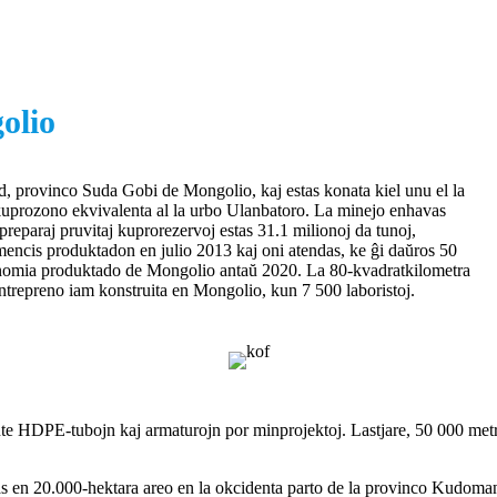
lio
d, provinco Suda Gobi de Mongolio, kaj estas konata kiel unu el la
kuprozono ekvivalenta al la urbo Ulanbatoro. La minejo enhavas
reparaj pruvitaj kuprorezervoj estas 31.1 milionoj da tunoj,
mencis produktadon en julio 2013 kaj oni atendas, ke ĝi daŭros 50
konomia produktado de Mongolio antaŭ 2020. La 80-kvadratkilometra
entrepreno iam konstruita en Mongolio, kun 7 500 laboristoj.
te HDPE-tubojn kaj armaturojn por minprojektoj. Lastjare, 50 000 metr
 en 20.000-hektara areo en la okcidenta parto de la provinco Kudoman. P