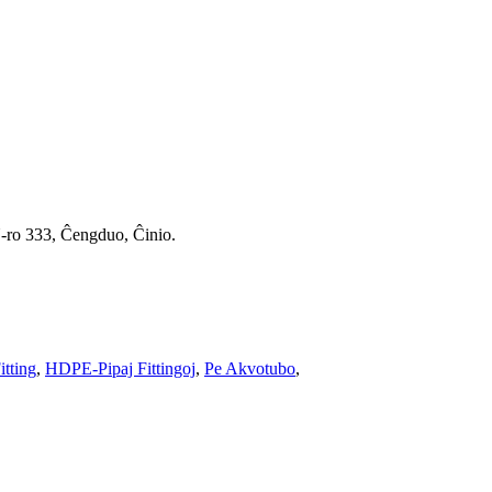
-ro 333, Ĉengduo, Ĉinio.
tting
,
HDPE-Pipaj Fittingoj
,
Pe Akvotubo
,