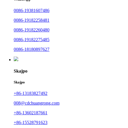
0086-19381607486
0086-19182258481
0086-19182260480
0086-19182275485
0086-18180897627
Skajpo
Skajpo
+86-13183827492
008@cdchuangrong.com
+86-13602187661
+86-15528791623