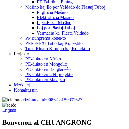
PE Fabrikita Fitting
Maŝino kaj Ilo por Veldado de Plastaj Tuboj
Pugfuzia Maŝino
Elektrofuzia Maŝino
Ingo-Fuzia Maŝino
Iloj por Plastaj Tuboj
Varmaera kaj Plasta Veldado
PP-kunprema konekto
PPR /PEX/ Tubo kaj Konektilo
Tuba Ripara Krampo kaj Konektilo
Projekto
PE-dukto en Afriko
PE-dukto en Mongolio
PE-dukto en Bangladeŝo
PE-dukto en UN-projekto
PE-dukto en Malajzio
Merkatoj
Kontaktu nin
telefonu al ni:
0086-18180897627
English
Bonvenon al CHUANGRONG