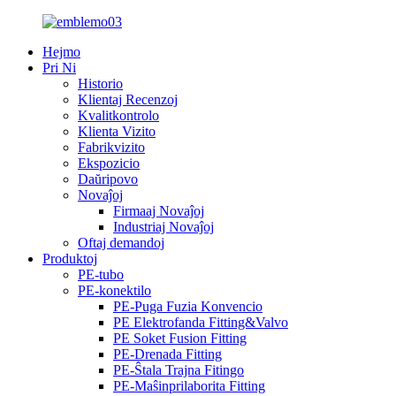
Hejmo
Pri Ni
Historio
Klientaj Recenzoj
Kvalitkontrolo
Klienta Vizito
Fabrikvizito
Ekspozicio
Daŭripovo
Novaĵoj
Firmaaj Novaĵoj
Industriaj Novaĵoj
Oftaj demandoj
Produktoj
PE-tubo
PE-konektilo
PE-Puga Fuzia Konvencio
PE Elektrofanda Fitting&Valvo
PE Soket Fusion Fitting
PE-Drenada Fitting
PE-Ŝtala Trajna Fitingo
PE-Maŝinprilaborita Fitting