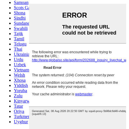
Samoan
Scots Gaelic
Shona
Sindhi
Sundanese
Swahili
Tajik
Tamil
Telugu
Thai
Ukrainian
Urdu
Uzbek
Vietnamese
Welsh
Xhosa
Yiddish
Yoruba
Zulu
Kinyarwanda
Tatar
Oriya
Turkmen
Uyghur