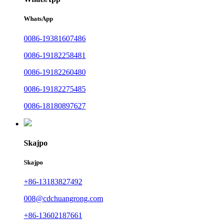
WhatsApp
0086-19381607486
0086-19182258481
0086-19182260480
0086-19182275485
0086-18180897627
Skajpo
Skajpo
+86-13183827492
008@cdchuangrong.com
+86-13602187661