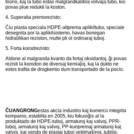
triono, kaj la tubo estas malgrandkalibra volvaĵa tubo, kio
povas plue redukti la koston.
4. Superalta premorezisto:
Ĉiu plasta speciala HDPE-altprema aplikiltubo, speciale
desegnita por la aplikilsistemo, havas bonegan
hidraŭlikan reziston, multe pli ol ordinaraj tuboj.
5. Forta korodrezisto:
Aldone al malgranda kvanto da fortaj oksidantoj, ĝi povas
rezisti la korodon de diversaj kemiaĵoj, kaj la dukto ne
estos trafita de drogkemio dum transportado de la pocio.
ĈUANGRONG
estas akcia industrio kaj komerco integrita
kompanio, establita en 2005, kiu fokusiĝis al la
produktado de HDPE-tuboj, armaturoj kaj valvoj, PPR-
tuboj, armaturoj kaj valvoj, PP-kunpremaj armaturoj kaj
valvoj, kaj vendo de plastaj tuboj veldmaŝinoj, tubiloj,