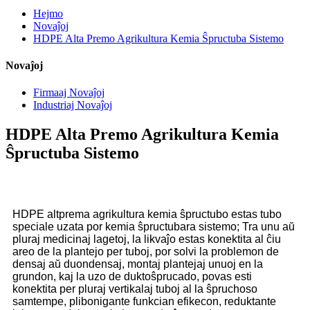
Hejmo
Novaĵoj
HDPE Alta Premo Agrikultura Kemia Ŝpructuba Sistemo
Novaĵoj
Firmaaj Novaĵoj
Industriaj Novaĵoj
HDPE Alta Premo Agrikultura Kemia
Ŝpructuba Sistemo
HDPE altprema agrikultura kemia ŝpructubo
estas tubo
speciale uzata por kemia ŝpructubara sistemo; Tra unu aŭ
pluraj medicinaj lagetoj, la likvaĵo estas konektita al ĉiu
areo de la plantejo per tuboj, por solvi la problemon de
densaj aŭ duondensaj, montaj plantejaj unuoj en la
grundon, kaj la uzo de duktoŝprucado, povas esti
konektita per pluraj vertikalaj tuboj al la ŝpruchoso
samtempe, plibonigante funkcian efikecon, reduktante