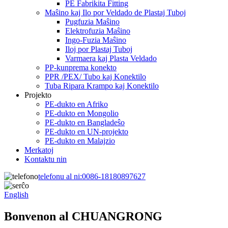
PE Fabrikita Fitting
Maŝino kaj Ilo por Veldado de Plastaj Tuboj
Pugfuzia Maŝino
Elektrofuzia Maŝino
Ingo-Fuzia Maŝino
Iloj por Plastaj Tuboj
Varmaera kaj Plasta Veldado
PP-kunprema konekto
PPR /PEX/ Tubo kaj Konektilo
Tuba Ripara Krampo kaj Konektilo
Projekto
PE-dukto en Afriko
PE-dukto en Mongolio
PE-dukto en Bangladeŝo
PE-dukto en UN-projekto
PE-dukto en Malajzio
Merkatoj
Kontaktu nin
telefonu al ni:
0086-18180897627
English
Bonvenon al CHUANGRONG