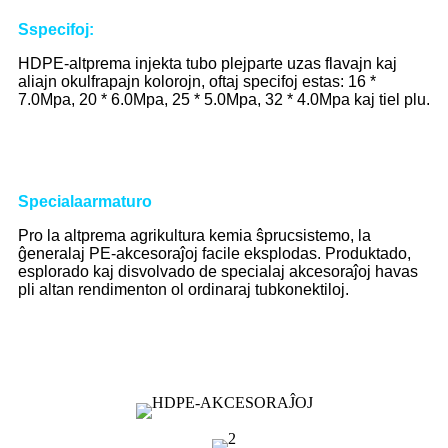
S
specifoj
:
HDPE-altprema injekta tubo plejparte uzas flavajn kaj
aliajn okulfrapajn kolorojn, oftaj specifoj estas: 16 *
7.0Mpa, 20 * 6.0Mpa, 25 * 5.0Mpa, 32 * 4.0Mpa kaj tiel plu.
Speciala
armaturo
Pro la altprema agrikultura kemia ŝprucsistemo, la
ĝeneralaj PE-akcesoraĵoj facile eksplodas. Produktado,
esplorado kaj disvolvado de specialaj akcesoraĵoj havas
pli altan rendimenton ol ordinaraj tubkonektiloj.