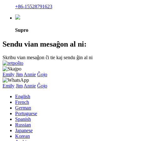
+86-15528791623
Supro
Sendu vian mesaĝon al ni:
Skribu vian mesaĝon ĉi tie kaj sendu ĝin al ni
Emily
Jim
Annie
Ĝojo
Emily
Jim
Annie
Ĝojo
English
French
German
Portuguese
Spanish
Russian
Japanese
Korean