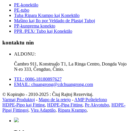
PE-konektilo
PE-tubo
Tuba Ripara Krampo kaj Konektilo
Maŝino kaj Ilo por Veldado de Plastaj Tuboj
PP-kunprema konekto
PPR /PEX/ Tubo kaj Konektilo
kontaktu nin
ALDONU:
Ĉambro 911, Konstruaĵo T1, La Ringa Centro, Dongda Vojo
N-ro 333, Ĉengduo, Ĉinio.
TEL: 0086-18180897627
EMAIL: chuangrong@cdchuangrong.com
© Kopirajto - 2010-2025 : Ĉiuj Rajtoj Rezervitaj.
Varmaj Produktoj
-
Mapo de la retejo
-
AMP Poŝtelefono
HDPE-Pipo kaj Fitting
,
HDPE-Pipa Fitting
,
Pe Akvotubo
,
HDPE-
Pipaj Fittingoj
,
Vira Adaptilo
,
Ripara Krampo
,