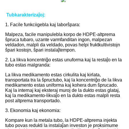
Tubkarakterizaĵoj:
1. Facile funkciigebla kaj laborŝpara:
Malpeza, facile manipulebla korpo de HDPE-altprema
ŝpruca tubaro, uzante varmfanditan ingon, malpezan
veldadon, malpli da veldado, povas helpi fruktkultivistojn
ŝpari kostojn, ŝpari instalaĵtempon.
2. La likva koncentriĝo estas unuforma kaj la restaĵo en la
tubo estas malgranda:
La likva medikamento estas cirkulita kaj kirlata,
transportata tra la ŝpructubo, kaj la koncentriĝo de la likva
medikamento estas uniforma kaj kohera dum ŝprucado.
Kaj la internaj kaj eksteraj muroj de la dukto estas glataj,
kaj la medikamento-likvaĵo en la dukto estas malpli resta
post altprema transportado.
3. Ekonomia kaj ekonomia:
Kompare kun la metala tubo, la HDPE-altprema injekta
tubo povas redukti la instalaĵan investon je proksimume