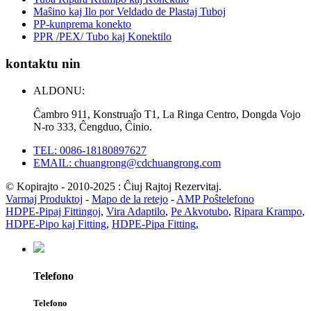
Maŝino kaj Ilo por Veldado de Plastaj Tuboj
PP-kunprema konekto
PPR /PEX/ Tubo kaj Konektilo
kontaktu nin
ALDONU:
Ĉambro 911, Konstruaĵo T1, La Ringa Centro, Dongda Vojo
N-ro 333, Ĉengduo, Ĉinio.
TEL: 0086-18180897627
EMAIL: chuangrong@cdchuangrong.com
© Kopirajto - 2010-2025 : Ĉiuj Rajtoj Rezervitaj.
Varmaj Produktoj
-
Mapo de la retejo
-
AMP Poŝtelefono
HDPE-Pipaj Fittingoj
,
Vira Adaptilo
,
Pe Akvotubo
,
Ripara Krampo
,
HDPE-Pipo kaj Fitting
,
HDPE-Pipa Fitting
,
Telefono
Telefono