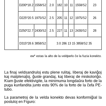
D200*18.2
1558/S2
2.0
182
10
11
1558/S2
23
D225*20.5 1975/S2
2.5
205
11
12
1975/S2
26
D250*22.7
2430/S2
2.5
227
11
13
2430/S2
28
D315*28.6 3858/S2
3.0 286 13 15 3858/S2 35
ew* estas la alto de la veldperlo ĉe la fuzia konekto.
La finaj veldsandruloj estu plene rulitaj, liberaj de kaviĝoj
kaj malplenaĵoj, ĝuste grandaj, kaj liberaj de miskoloriĝo.
Kiam ĝuste efektivigite, la minimuma longdaŭra forto de la
puga kunfandita junto estu 90% de la forto de la ĉefa PE-
tubo.
La parametroj de la velda konekto devas konformiĝi
al la
postuloj en Figuro: