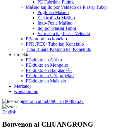
PE Fabrikita Fitting
Maŝino kaj Ilo por Veldado de Plastaj Tuboj
Pugfuzia Maŝino
Elektrofuzia Maŝino
Ingo-Fuzia Maŝino
Iloj por Plastaj Tuboj
Varmaera kaj Plasta Veldado
PP-kunprema konekto
PPR /PEX/ Tubo kaj Konektilo
Tuba Ripara Krampo kaj Konektilo
Projekto
PE-dukto en Afriko
PE-dukto en Mongolio
PE-dukto en Bangladeŝo
PE-dukto en UN-projekto
PE-dukto en Malajzio
Merkatoj
Kontaktu nin
telefonu al ni:
0086-18180897627
English
Bonvenon al CHUANGRONG