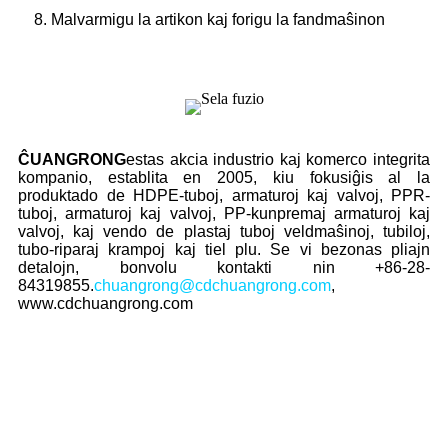
8. Malvarmigu la artikon kaj forigu la fandmaŝinon
ĈUANGRONG
estas akcia industrio kaj komerco integrita
kompanio, establita en 2005, kiu fokusiĝis al la
produktado de HDPE-tuboj, armaturoj kaj valvoj, PPR-
tuboj, armaturoj kaj valvoj, PP-kunpremaj armaturoj kaj
valvoj, kaj vendo de plastaj tuboj veldmaŝinoj, tubiloj,
tubo-riparaj krampoj kaj tiel plu. Se vi bezonas pliajn
detalojn, bonvolu kontakti nin +86-28-
84319855.
chuangrong@cdchuangrong.com
,
www.cdchuangrong.com