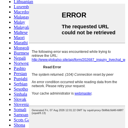
Lithuanian
Luxembou..
Macedonian
Malagasy
Malay
Malayalam
Maltese
Maori
Marathi
Mongolian
Burmese
Nepali
Norwegian
Pashto
Persian
Punjabi
Serbian
Sesotho
Sinhala
Slovak
Slovenian
Somali
Samoan
Scots Gaelic
Shona