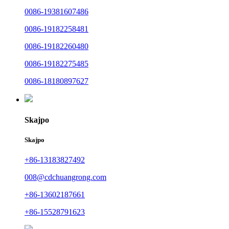
0086-19381607486
0086-19182258481
0086-19182260480
0086-19182275485
0086-18180897627
Skajpo
Skajpo
+86-13183827492
008@cdchuangrong.com
+86-13602187661
+86-15528791623