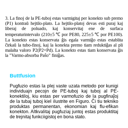
3. La finoj de la PE-tuboj estas varmigitaj per konekto sub premo
(P1) kontraŭ hejtilo-plato. La hejtilo-platoj devas esti puraj kaj
liberaj de poluado, kaj konservitaj ene de surfaca
temperaturintervalo (210±5 ℃ por PE80, 225±5 ℃ por PE100).
La konekto estas konservata ĝis egala varmiĝo estas establita
ĉirkaŭ la tubo-finoj, kaj la konekta premo tiam reduktiĝas al pli
malalta valoro P2(P2=Pd). La konekto estas tiam konservata ĝis
la "Varmo-absorba Paŝo" finiĝas.
Buttfusion
Pugfuzio estas la plej vaste uzata metodo por kunigi
individuajn pecojn de PE-tuboj kaj tuboj al PE-
konektiloj, kiu estas per varmofuzio de la pugfinaĵoj
de la tubaj tuboj kiel ilustrite en Figuro. Ĉi tiu tekniko
produktas permanentan, ekonomian kaj flu-efikan
konekton. Altkvalitaj pugfuziaj juntoj estas produktitaj
de trejnitaj funkciigistoj en bona stato.