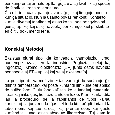
per kunpremaj armaturoj, flanĝoj aŭ aliaj kvalifikitaj specoj
de fabrikitaj transiraj armaturoj.
Ĉiu oferto havas apartajn avantaĝojn kaj limigojn por ĉiu
kuniga situacio, kiun la uzanto povas renkonti. Kontakto
kun la diversaj fabrikantoj estas konsilinda por gvido pri
ĝustaj aplikoj kaj stiloj haveblaj por kunigo, kiel priskribite
en ĉi tiu dokumento jene.
Konektaj Metodoj
Ekzistas pluraj tipoj de konvenciaj varmofuziaj juntoj
nuntempe uzataj en la industrio: Pugfuziaj, selaj kaj
ingofuziaj. Krome, elektrofuzia (EF) junto estas havebla
per specialaj EF-kupliloj kaj selaj akcesoraĵoj.
La principo de varmofuzio estas varmigi du surfacojn ĝis
difinita temperaturo, kaj poste kunfandi ilin kune per apliko
de sufiĉa forto. Ĉi tiu forto kaŭzas, ke la fanditaj materialoj
fluas kaj miksiĝas, tiel rezultante en fuzio. Kiam kunfandita
laŭ la proceduroj de la fabrikantoj de tuboj kaj/aŭ
konektiloj, la juntareo fariĝas tiel forta kiel aŭ pli forta ol la
tubo mem, kaj laŭ streĉaj kaj premaj ecoj, kaj ĝuste
kunfanditaj juntoj estas absolute likorezistaj. Tuj kiam la