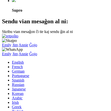
Supro
Sendu vian mesaĝon al ni:
Skribu vian mesaĝon ĉi tie kaj sendu ĝin al ni
Emily
Jim
Annie
Ĝojo
Emily
Jim
Annie
Ĝojo
English
French
German
Portuguese
Spanish
Russian
Japanese
Korean
Arabic
Irish
Greek