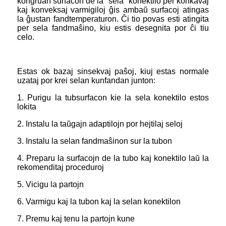
kongruan surfacon de la "sela" konektilo per konkavaj
kaj konveksaj varmigiloj ĝis ambaŭ surfacoj atingas
la ĝustan fandtemperaturon. Ĉi tio povas esti atingita
per sela fandmaŝino, kiu estis desegnita por ĉi tiu
celo.
Estas ok bazaj sinsekvaj paŝoj, kiuj estas normale
uzataj por krei selan kunfandan junton:
1. Purigu la tubsurfacon kie la sela konektilo estos
lokita
2. Instalu la taŭgajn adaptilojn por hejtilaj seloj
3. Instalu la selan fandmaŝinon sur la tubon
4. Preparu la surfacojn de la tubo kaj konektilo laŭ la
rekomenditaj proceduroj
5. Vicigu la partojn
6. Varmigu kaj la tubon kaj la selan konektilon
7. Premu kaj tenu la partojn kune