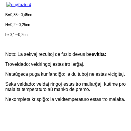
B=0,35∼0,45en
H=0,2∼0,25en
h=0,1∼0,2en
Noto: La sekvaj rezultoj de fuzio devus
be
evitita:
Troveldado: veldringoj estas tro larĝaj.
Netaŭgeca puga kunfandiĝo: la du tuboj ne estas vicigitaj.
Seka veldado: veldaj ringoj estas tro mallarĝaj, kutime pro
malalta temperaturo aŭ manko de premo.
Nekompleta krispiĝo: la veldtemperaturo estas tro malalta.