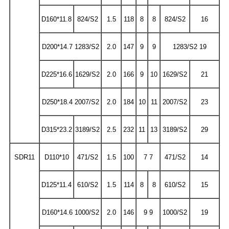
D160*11.8
824/S2
1.5
118
8
8
824/S2
16
D200*14.7 1283/S2
2.0
147
9
9
1283/S2 19
D225*16.6
1629/S2
2.0
166
9
10
1629/S2
21
D250*18.4 2007/S2
2.0
184
10
11
2007/S2
23
D315*23.2
3189/S2
2.5
232
11
13
3189/S2
29
SDR11
D110*10
471/S2
1.5
100
7 7
471/S2
14
D125*11.4
610/S2
1.5
114
8
8
610/S2
15
D160*14.6 1000/S2
2.0
146
9 9
1000/S2
19