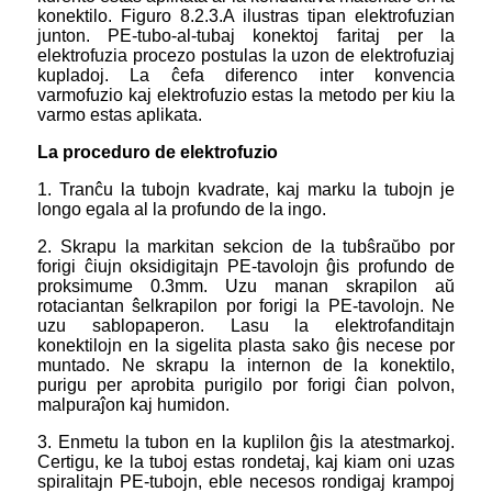
konektilo. Figuro 8.2.3.A ilustras tipan elektrofuzian
junton. PE-tubo-al-tubaj konektoj faritaj per la
elektrofuzia procezo postulas la uzon de elektrofuziaj
kupladoj. La ĉefa diferenco inter konvencia
varmofuzio kaj elektrofuzio estas la metodo per kiu la
varmo estas aplikata.
La proceduro de elektrofuzio
1. Tranĉu la tubojn kvadrate, kaj marku la tubojn je
longo egala al la profundo de la ingo.
2. Skrapu la markitan sekcion de la tubŝraŭbo por
forigi ĉiujn oksidigitajn PE-tavolojn ĝis profundo de
proksimume 0.3mm. Uzu manan skrapilon aŭ
rotaciantan ŝelkrapilon por forigi la PE-tavolojn. Ne
uzu sablopaperon. Lasu la elektrofanditajn
konektilojn en la sigelita plasta sako ĝis necese por
muntado. Ne skrapu la internon de la konektilo,
purigu per aprobita purigilo por forigi ĉian polvon,
malpuraĵon kaj humidon.
3. Enmetu la tubon en la kuplilon ĝis la atestmarkoj.
Certigu, ke la tuboj estas rondetaj, kaj kiam oni uzas
spiralitajn PE-tubojn, eble necesos rondigaj krampoj