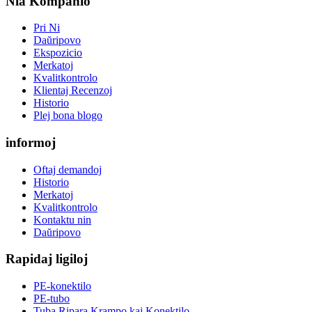
Nia Kompanio
Pri Ni
Daŭripovo
Ekspozicio
Merkatoj
Kvalitkontrolo
Klientaj Recenzoj
Historio
Plej bona blogo
informoj
Oftaj demandoj
Historio
Merkatoj
Kvalitkontrolo
Kontaktu nin
Daŭripovo
Rapidaj ligiloj
PE-konektilo
PE-tubo
Tuba Ripara Krampo kaj Konektilo