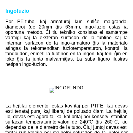
Ingofuzio
Por PE-tuboj kaj armaturoj kun sufiĉe malgrandaj
diametroj (de 20mm ĝis 63mm), ingo-fuzio estas ia
oportuna metodo. Ĉi tiu tekniko konsistas el samtempe
varmigi kaj la eksteran surfacon de la tubfino kaj la
internan surfacon de la ingo-armaturo ĝis la materialo
atingas la rekomenditan fuziotemperaturon, kontroli la
fandbildon, enmeti la tubfinon en la ingon, kaj teni ĝin en
loko ĝis la junto malvarmiĝas. La suba figuro ilustras
netipan ingo-fuzion.
La hejtilaj elementoj estas kovritaj per PTFE, kaj devas
esti tenataj puraj kaj liberaj de poluado ĉiam. La hejtilaj
iloj devas esti agorditaj kaj kalibritaj por konservi stabilan
surfacan temperaturintervalon de 240°C ĝis 260°C, kiu
dependas de la diametro de la tubo. Ĉiuj juntoj devas esti
faritaj sub kovrilo por malhelpi poluadon de la juntoj per