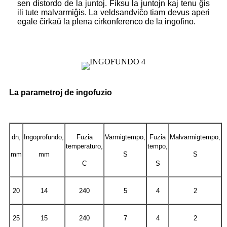
sen distordo de la juntoj. Fiksu la juntojn kaj tenu ĝis
ili tute malvarmiĝis. La veldsandviĉo tiam devus aperi
egale ĉirkaŭ la plena cirkonferenco de la ingofino.
La parametroj de
ingofuzio
dn,
Ingoprofundo,
Fuzia
Varmigtempo,
Fuzia
Malvarmigtempo,
temperaturo,
tempo,
mm
mm
S
S
C
S
20
14
240
5
4
2
25
15
240
7
4
2