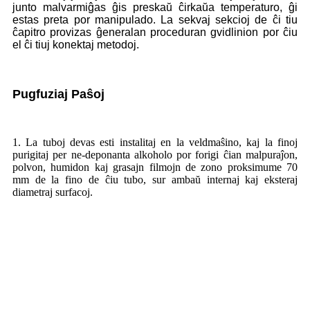
junto malvarmiĝas ĝis preskaŭ ĉirkaŭa temperaturo, ĝi
estas preta por manipulado. La sekvaj sekcioj de ĉi tiu
ĉapitro provizas ĝeneralan proceduran gvidlinion por ĉiu
el ĉi tiuj konektaj metodoj.
Pugfuziaj Paŝoj
1. La tuboj devas esti instalitaj en la veldmaŝino, kaj la finoj
purigitaj per ne-deponanta alkoholo por forigi ĉian malpuraĵon,
polvon, humidon kaj grasajn filmojn de zono proksimume 70
mm de la fino de ĉiu tubo, sur ambaŭ internaj kaj eksteraj
diametraj surfacoj.