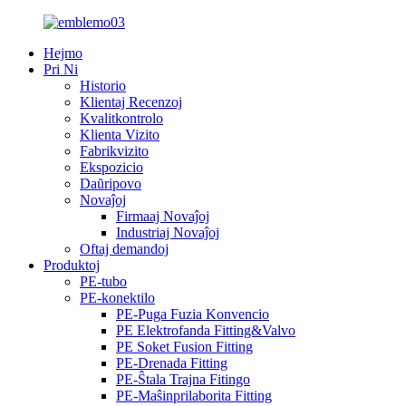
Hejmo
Pri Ni
Historio
Klientaj Recenzoj
Kvalitkontrolo
Klienta Vizito
Fabrikvizito
Ekspozicio
Daŭripovo
Novaĵoj
Firmaaj Novaĵoj
Industriaj Novaĵoj
Oftaj demandoj
Produktoj
PE-tubo
PE-konektilo
PE-Puga Fuzia Konvencio
PE Elektrofanda Fitting&Valvo
PE Soket Fusion Fitting
PE-Drenada Fitting
PE-Ŝtala Trajna Fitingo
PE-Maŝinprilaborita Fitting