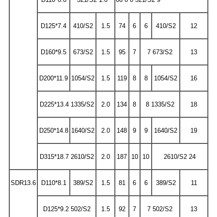
D125*7.4
410/S2
1.5
74
6
6
410/S2
12
D160*9.5
673/S2
1.5
95
7
7 673/S2
13
D200*11.9
1054/S2
1.5
119
8
8
1054/S2
16
D225*13.4 1335/S2
2.0
134
8
8 1335/S2
18
D250*14.8
1640/S2
2.0
148
9
9
1640/S2
19
D315*18.7 2610/S2
2.0
187
10
10
2610/S2 24
SDR13.6
D110*8.1
389/S2
1.5
81
6
6
389/S2
11
D125*9.2 502/S2
1.5
92
7
7 502/S2
13