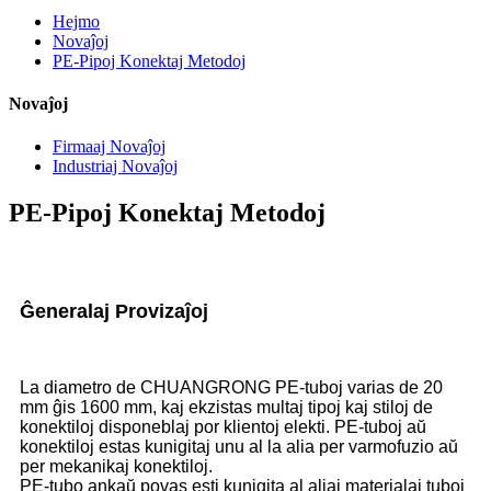
Hejmo
Novaĵoj
PE-Pipoj Konektaj Metodoj
Novaĵoj
Firmaaj Novaĵoj
Industriaj Novaĵoj
PE-Pipoj Konektaj Metodoj
Ĝeneralaj Provizaĵoj
La diametro de CHUANGRONG PE-tuboj varias de 20
mm ĝis 1600 mm, kaj ekzistas multaj tipoj kaj stiloj de
konektiloj disponeblaj por klientoj elekti. PE-tuboj aŭ
konektiloj estas kunigitaj unu al la alia per varmofuzio aŭ
per mekanikaj konektiloj.
PE-tubo ankaŭ povas esti kunigita al aliaj materialaj tuboj