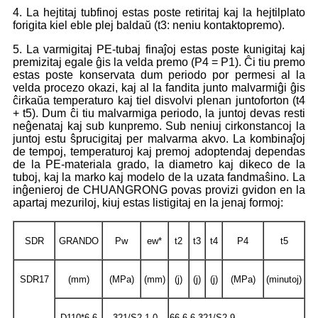
4. La hejtitaj tubfinoj estas poste retiritaj kaj la hejtilplato
forigita kiel eble plej baldaŭ (t3: neniu kontaktopremo).
5. La varmigitaj PE-tubaj finaĵoj estas poste kunigitaj kaj
premizitaj egale ĝis la velda premo (P4 = P1). Ĉi tiu premo
estas poste konservata dum periodo por permesi al la
velda procezo okazi, kaj al la fandita junto malvarmiĝi ĝis
ĉirkaŭa temperaturo kaj tiel disvolvi plenan juntoforton (t4
+ t5). Dum ĉi tiu malvarmiga periodo, la juntoj devas resti
neĝenataj kaj sub kunpremo. Sub neniuj cirkonstancoj la
juntoj estu ŝprucigitaj per malvarma akvo. La kombinaĵoj
de tempoj, temperaturoj kaj premoj adoptendaj dependas
de la PE-materiala grado, la diametro kaj dikeco de la
tuboj, kaj la marko kaj modelo de la uzata fandmaŝino. La
inĝenieroj de CHUANGRONG povas provizi gvidon en la
apartaj mezuriloj, kiuj estas listigitaj en la jenaj formoj:
SDR
GRANDO
Pw
ew*
t2
t3
t4
P4
t5
SDR17
(mm)
(MPa)
(mm)
(j)
(j)
(j)
(MPa)
(minutoj)
D110*6.6
321/S2 1.0
66 6 6 321/S2 9