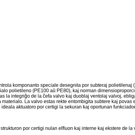
ontrola komponanto speciale desegnita por subteraj polietilenaj
erialo polietileno (PE100 aŭ PE80), kaj norman dimensioproporc
as la integriĝo de la ĉefa valvo kaj duoblaj ventolaj valvoj, eb
materialo. La valvo estas rekte entombigita subtere kaj povas es
s ideala aktuatoro por certigi la sekuran kaj oportunan funkciado
ukturon por certigi nulan elfluon kaj interne kaj ekstere de la 