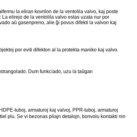
ermu la eliran kovrilon de la ventolila valvo, kaj poste
 La elirejo de la ventolila valvo estas uzata nur por
ado aŭ gasenpreno, alie ĝi povus difekti la valvon kaj
ektoj por eviti difekton al la protekta maniko kaj valvo.
aŭ strangolado. Dum funkciado, uzu la taŭgan
DPE-tuboj, armaturoj kaj valvoj, PPR-tuboj, armaturoj
tiel plu. Se vi bezonas pliajn detalojn, bonvolu kontakti nin