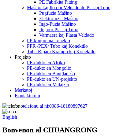
PE Fabrikita Fitting
Maŝino kaj Ilo por Veldado de Plastaj Tuboj
Pugfuzia Maŝino
Elektrofuzia Maŝino
Ingo-Fuzia Maŝino
Iloj por Plastaj Tuboj
Varmaera kaj Plasta Veldado
PP-kunprema konekto
PPR /PEX/ Tubo kaj Konektilo
Tuba Ripara Krampo kaj Konektilo
Projekto
PE-dukto en Afriko
PE-dukto en Mongolio
PE-dukto en Bangladeŝo
PE-dukto en UN-projekto
PE-dukto en Malajzio
Merkatoj
Kontaktu nin
telefonu al ni:
0086-18180897627
English
Bonvenon al CHUANGRONG