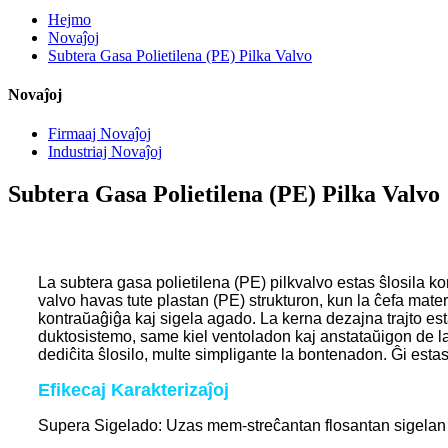
Hejmo
Novaĵoj
Subtera Gasa Polietilena (PE) Pilka Valvo
Novaĵoj
Firmaaj Novaĵoj
Industriaj Novaĵoj
Subtera Gasa Polietilena (PE) Pilka Valvo
La subtera gasa polietilena (PE) pilkvalvo estas ŝlosila k
valvo havas tute plastan (PE) strukturon, kun la ĉefa mat
kontraŭaĝiĝa kaj sigela agado. La kerna dezajna trajto est
duktosistemo, same kiel ventoladon kaj anstataŭigon de la 
dediĉita ŝlosilo, multe simpligante la bontenadon. Ĝi esta
Efikecaj Karakterizaĵoj
Supera Sigelado: Uzas mem-streĉantan flosantan sigelan str