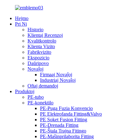
Hejmo
Pri Ni
Historio
Klientaj Recenzoj
Kvalitkontrolo
Klienta Vizito
Fabrikvizito
Ekspozicio
Daŭripovo
Novaĵoj
Firmaaj Novaĵoj
Industriaj Novaĵoj
Oftaj demandoj
Produktoj
PE-tubo
PE-konektilo
PE-Puga Fuzia Konvencio
PE Elektrofanda Fitting&Valvo
PE Soket Fusion Fitting
PE-Drenada Fitting
PE-Ŝtala Trajna Fitingo
PE-Maŝinprilaborita Fitting