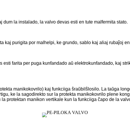
j dum la instalado, la valvo devas esti en tute malfermita stato.
ita kaj purigita por malhelpi, ke grundo, sablo kaj aliaj rubaĵoj e
vas esti farita per puga kunfandado aŭ elektrokunfandado, kaj st
otekta manikokovrilo) kaj funkciiga ŝraŭbilŝlosilo. La taŭga long
igu, ke la sagodirekto sur la protekta manikokovrilo plene kong
la protektan manikon vertikale kun la funkciiga ĉapo de la valvo 