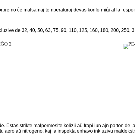
orpremo ĉe malsamaj temperaturoj devas konformiĝi al la respond
luzive de 32, 40, 50, 63, 75, 90, 110, 125, 160, 180, 200, 250, 3
. Estas strikte malpermesite kolizii aŭ frapi iun ajn parton de l
stu aero aŭ nitrogeno, kaj la inspekta enhavo inkluzivu maldeks