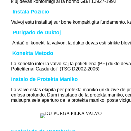
kiuj devas konformiĝi al la normo GB/T13927-1992.
Instala Pozicio
Valvoj estu instalitaj sur bone kompaktigita fundamento, ka
Purigado de Duktoj
Antaŭ ol konekti la valvon, la dukto devas esti strikte blov
Konekta Metodo
La konekto inter la valvo kaj la polietilena (PE) dukto de
Polietilenaj Gasduktoj" (TSG D2002-2006).
Instalo de Protekta Maniko
La valvo estas ekipita per protekta maniko (inkluzive de pr
enfosa profundo. Dum instalado de la protekta maniko, cert
malsupra sela aperturo de la protekta maniko, poste vicigu 