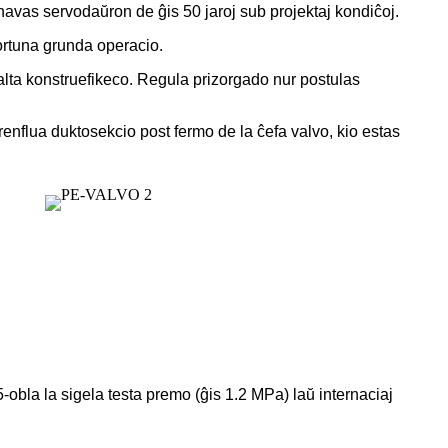
avas servodaŭron de ĝis 50 jaroj sub projektaj kondiĉoj.
ortuna grunda operacio.
alta konstruefikeco. Regula prizorgado nur postulas
renflua duktosekcio post fermo de la ĉefa valvo, kio estas
la la sigela testa premo (ĝis 1.2 MPa) laŭ internaciaj