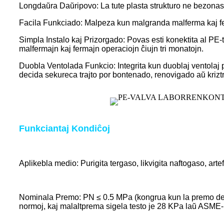
Longdaŭra Daŭripovo: La tute plasta strukturo ne bezonas 
Facila Funkciado: Malpeza kun malgranda malferma kaj fer
Simpla Instalo kaj Prizorgado: Povas esti konektita al PE
malfermajn kaj fermajn operaciojn ĉiujn tri monatojn.
Duobla Ventolada Funkcio: Integrita kun duoblaj ventolaj p
decida sekureca trajto por bontenado, renovigado aŭ krizt
Funkciantaj Kondiĉoj
Aplikebla medio: Purigita tergaso, likvigita naftogaso, art
Nominala Premo: PN ≤ 0.5 MPa (kongrua kun la premo de l
normoj, kaj malaltprema sigela testo je 28 KPa laŭ ASME-no