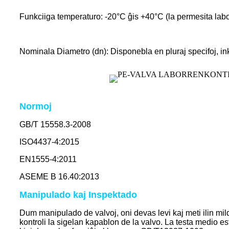
Funkciiga temperaturo: -20°C ĝis +40°C (la permesita lab
Nominala Diametro (dn): Disponebla en pluraj specifoj, ink
Normoj
GB/T 15558.3-2008
ISO4437-4:2015
EN1555-4:2011
ASEME B 16.40:2013
Manipulado kaj Inspektado
Dum manipulado de valvoj, oni devas levi kaj meti ilin milde
kontroli la sigelan kapablon de la valvo. La testa medio e