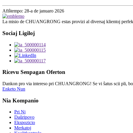
Afiŝtempo: 28-a de januaro 2026
La misio de CHUANGRONG estas provizi al diversaj klientoj perfektan 
Sociaj Ligiloj
Ricevu Senpagan Oferton
Dankon pro via intereso pri CHUANGRONG! Se vi ŝatus scii pli, bon
Enketo Nun
Nia Kompanio
Pri Ni
Daŭripovo
Ekspozicio
Merkatoj