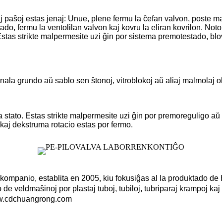
 paŝoj estas jenaj: Unue, plene fermu la ĉefan valvon, poste malf
do, fermu la ventolilan valvon kaj kovru la eliran kovrilon. Noto:
as strikte malpermesite uzi ĝin por sistema premotestado, blov
nala grundo aŭ sablo sen ŝtonoj, vitroblokoj aŭ aliaj malmolaj obj
ta stato. Estas strikte malpermesite uzi ĝin por premoreguligo 
kaj dekstruma rotacio estas por fermo.
panio, establita en 2005, kiu fokusiĝas al la produktado de H
de veldmaŝinoj por plastaj tuboj, tubiloj, tubriparaj krampoj kaj 
w.cdchuangrong.com