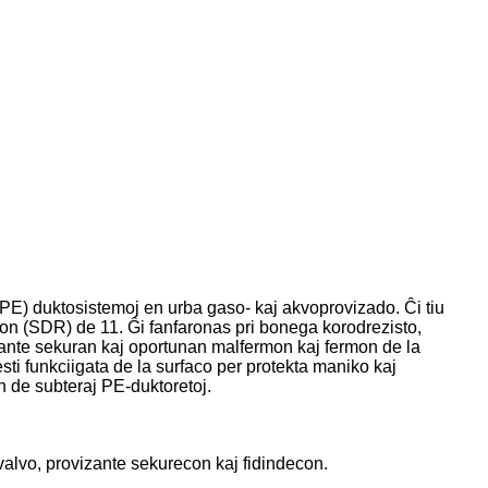
 (PE) duktosistemoj en urba gaso- kaj akvoprovizado. Ĉi tiu
ion (SDR) de 11. Ĝi fanfaronas pri bonega korodrezisto,
ligante sekuran kaj oportunan malfermon kaj fermon de la
ti funkciigata de la surfaco per protekta maniko kaj
n de subteraj PE-duktoretoj.
valvo, provizante sekurecon kaj fidindecon.