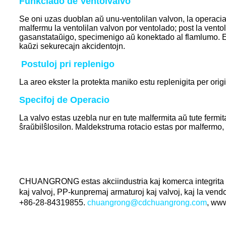
Funkciado de Ventolvalvo
Se oni uzas duoblan aŭ unu-ventolilan valvon, la operaciaj
malfermu la ventolilan valvon por ventolado; post la ventola
gasanstataŭigo, specimenigo aŭ konektado al flamlumo. Est
kaŭzi sekurecajn akcidentojn.
Postuloj pri replenigo
La areo ekster la protekta maniko estu replenigita per origi
Specifoj de Operacio
La valvo estas uzebla nur en tute malfermita aŭ tute fermi
ŝraŭbilŝlosilon. Maldekstruma rotacio estas por malfermo, 
CHUANGRONG estas akciindustria kaj komerca integrita kom
kaj valvoj, PP-kunpremaj armaturoj kaj valvoj, kaj la vendo 
+86-28-84319855.
chuangrong@cdchuangrong.com
, ww