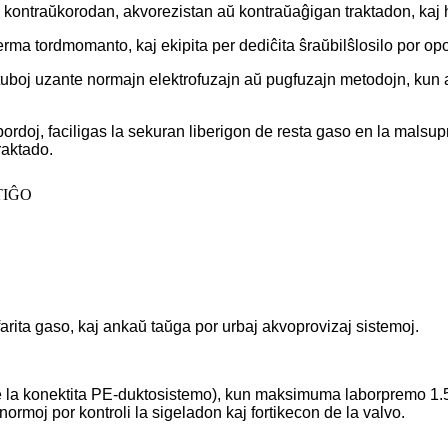
kontraŭkorodan, akvorezistan aŭ kontraŭaĝigan traktadon, kaj h
ma tordmomanto, kaj ekipita per dediĉita ŝraŭbilŝlosilo por op
-tuboj uzante normajn elektrofuzajn aŭ pugfuzajn metodojn, kun 
ordoj, faciligas la sekuran liberigon de resta gaso en la malsup
raktado.
efarita gaso, kaj ankaŭ taŭga por urbaj akvoprovizaj sistemoj.
a konektita PE-duktosistemo), kun maksimuma laborpremo 1.5-ob
rmoj por kontroli la sigeladon kaj fortikecon de la valvo.