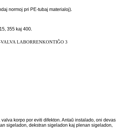
aj normoj pri PE-tubaj materialoj).
15, 355 kaj 400.
a valva korpo por eviti difekton. Antaŭ instalado, oni devas
tran sigeladon, dekstran sigeladon kaj plenan sigeladon,