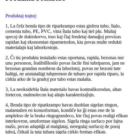
Produktaj trajtoj:
1, La ĉefa benda tipo de riparkrampo estas gisfera tubo, ŝtalo,
cementa tubo, PE, PVC, vitra ŝtala tubo kaj tiel plu. Multaj
specoj de duktokrevo, truo kaj ĉiaj fendetaj damaĝoj provizas
rapidan kaj ekonomian riparmetodon, kiu povas multe redukti
materialajn kaj laborkostojn.
2, Ĉi tiu produkta instalado estas oportuna, rapida, bezonas nur
unu personon, ŝraŭbilŝlosilo povas facile fini tubriparon, jam ne
bezonas grandan nombron da laboristoj, povas ne bezoni tute
haltigi, ne anstataŭigi tubpremon de tubaro por rapida riparo, la
cirkla arko de la gradoj por tubo estas malalta.
3, La neoksidebla ŝtala materialo havas kontraŭkorodan, altan
fortecon, malmolecon kaj aliajn karakterizaĵojn.
4, Benda tipo de riparkrampo havas duoblan sigelan ringon,
malantaŭen en konusforman, kondiĉe ke ĝi estas ene de la
amplekso de la braka ringograndeco, kie ĉiuj povas realigi efikan
interkovron, unuforman sigelon. Sigela ringa surfaco por fajna
maŝo, povas adaptiĝi al malglataj, neregulaj surfacoj de poraj
tuboj, ĉirkaŭ la tuta tubara sigela cirklo formas efikan.