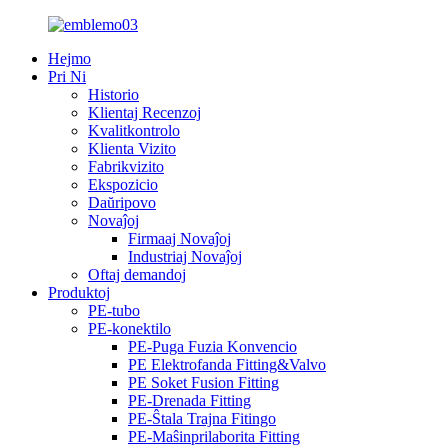
Hejmo
Pri Ni
Historio
Klientaj Recenzoj
Kvalitkontrolo
Klienta Vizito
Fabrikvizito
Ekspozicio
Daŭripovo
Novaĵoj
Firmaaj Novaĵoj
Industriaj Novaĵoj
Oftaj demandoj
Produktoj
PE-tubo
PE-konektilo
PE-Puga Fuzia Konvencio
PE Elektrofanda Fitting&Valvo
PE Soket Fusion Fitting
PE-Drenada Fitting
PE-Ŝtala Trajna Fitingo
PE-Maŝinprilaborita Fitting