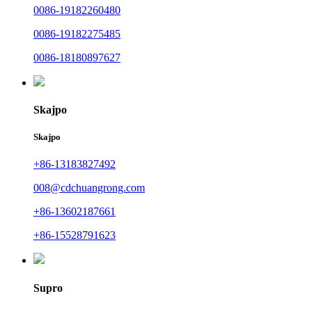
0086-19182260480
0086-19182275485
0086-18180897627
Skajpo
Skajpo
+86-13183827492
008@cdchuangrong.com
+86-13602187661
+86-15528791623
Supro