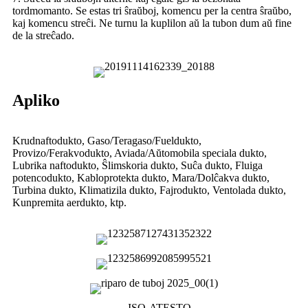
tordmomanto. Se estas tri ŝraŭboj, komencu per la centra ŝraŭbo,
kaj komencu streĉi. Ne turnu la kuplilon aŭ la tubon dum aŭ fine
de la streĉado.
Apliko
Krudnaftodukto, Gaso/Teragaso/Fueldukto,
Provizo/Ferakvodukto, Aviada/Aŭtomobila speciala dukto,
Lubrika naftodukto, Ŝlimskoria dukto, Suĉa dukto, Fluiga
potencodukto, Kabloprotekta dukto, Mara/Dolĉakva dukto,
Turbina dukto, Klimatizila dukto, Fajrodukto, Ventolada dukto,
Kunpremita aerdukto, ktp.