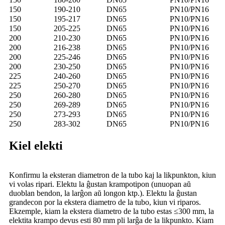
150
190-210
DN65
PN10/PN16
150
195-217
DN65
PN10/PN16
150
205-225
DN65
PN10/PN16
200
210-230
DN65
PN10/PN16
200
216-238
DN65
PN10/PN16
200
225-246
DN65
PN10/PN16
200
230-250
DN65
PN10/PN16
225
240-260
DN65
PN10/PN16
225
250-270
DN65
PN10/PN16
250
260-280
DN65
PN10/PN16
250
269-289
DN65
PN10/PN16
250
273-293
DN65
PN10/PN16
250
283-302
DN65
PN10/PN16
Kiel elekti
Konfirmu la eksteran diametron de la tubo kaj la likpunkton, kiun
vi volas ripari. Elektu la ĝustan krampotipon (unuopan aŭ
duoblan bendon, la larĝon aŭ longon ktp.). Elektu la ĝustan
grandecon por la ekstera diametro de la tubo, kiun vi riparos.
Ekzemple, kiam la ekstera diametro de la tubo estas ≤300 mm, la
elektita krampo devus esti 80 mm pli larĝa de la likpunkto. Kiam