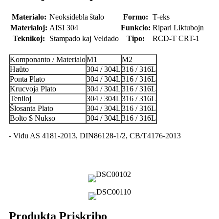
Materialo:
Neoksidebla ŝtalo
Formo:
T-eks
Materialoj:
AISI 304
Funkcio:
Ripari Liktubojn
Teknikoj:
Stampado kaj Veldado
Tipo:
RCD-T CRT-1
Komponanto / Materialo
M1
M2
Haŭto
304 / 304L
316 / 316L
Ponta Plato
304 / 304L
316 / 316L
Krucvoja Plato
304 / 304L
316 / 316L
Teniloj
304 / 304L
316 / 316L
Ŝlosanta Plato
304 / 304L
316 / 316L
Bolto $ Nukso
304 / 304L
316 / 316L
- Vidu AS 4181-2013, DIN86128-1/2, CB/T4176-2013
Produkta Priskribo