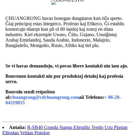
CHUANGRONG havas bonegan dungitaron kun riĉa sperto.
Ĝiaj principoj estas Integreco, Profesio kaj Efikeco. Ĝi establis
komercajn rilatojn kun pli ol 80 landoj kaj zonoj en rilata
industrio. Kiel ekzemple Usono, Ĉilio, Gujano, Unuiĝintaj
Arabaj Emirlandoj, Sauda Arabio, Indonezio, Malajzio,
Bangladeŝo, Mongolio, Rusio, Afriko kaj tiel plu.
Se vi havas demandojn, vi povas libere kontakti nin iam ajn.
Bonvenon kontakti nin por produktaj detaloj kaj profesia
servo.
Bonvolu sendi retpoŝton
al:
chuangrong@cdchuangrong.com
aŭ Telefono:
+ 86-28-
84319855
Antaŭa:
R-SB40 Granda Stanga Eltrudilo Tenilo Uzu Plastan
Eltrudan Veldan Pistolon