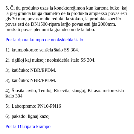
5, Ĉi tiu produkto uzas la konektoreĝimon kun kartona buko, kaj
la plej granda taŭga diametro de la produkta amplekso povas esti
ĝis 30 mm, povas multe redukti la stokon, la produkta specifo
povas esti de DN1500-ripara larĝo povas esti ĝis 2000mm,
preskaŭ povas plenumi la grandecon de la tubo.
Por la ripara krampo de neoksidebla ŝtalo
1), krampokorpo: senŝela ŝtalo SS 304.
2), rigliloj kaj nuksoj: neoksidebla ŝtalo SS 304.
3), kaŭĉuko: NBR/EPDM.
3), kaŭĉuko: NBR/EPDM.
4), Ŝlosila lavilo, Teniloj, Ricevilaj stangoj, Kiraso: rustorezista
ŝtalo 304
5). Laborpremo: PN10-PN16
6). pakado: lignaj kazoj
Por la DI-ripara krampo