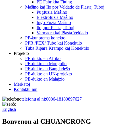
PE Fabrikita Fitting
Maŝino kaj Ilo por Veldado de Plastaj Tuboj
Pugfuzia Maŝino
Elektrofuzia Maŝino
Ingo-Fuzia Maŝino
Iloj por Plastaj Tuboj
Varmaera kaj Plasta Veldado
PP-kunprema konekto
PPR /PEX/ Tubo kaj Konektilo
Tuba Ripara Krampo kaj Konektilo
Projekto
PE-dukto en Afriko
PE-dukto en Mongolio
PE-dukto en Bangladeŝo
PE-dukto en UN-projekto
PE-dukto en Malajzio
Merkatoj
Kontaktu nin
telefonu al ni:
0086-18180897627
English
Bonvenon al CHUANGRONG