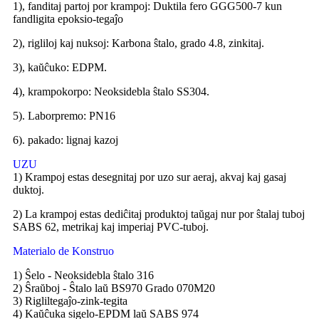
1), fanditaj partoj por krampoj: Duktila fero GGG500-7 kun
fandligita epoksio-tegaĵo
2), rigliloj kaj nuksoj: Karbona ŝtalo, grado 4.8, zinkitaj.
3), kaŭĉuko: EDPM.
4), krampokorpo: Neoksidebla ŝtalo SS304.
5). Laborpremo: PN16
6). pakado: lignaj kazoj
UZU
1) Krampoj estas desegnitaj por uzo sur aeraj, akvaj kaj gasaj
duktoj.
2) La krampoj estas dediĉitaj produktoj taŭgaj nur por ŝtalaj tuboj
SABS 62, metrikaj kaj imperiaj PVC-tuboj.
Materialo de Konstruo
1) Ŝelo - Neoksidebla ŝtalo 316
2) Ŝraŭboj - Ŝtalo laŭ BS970 Grado 070M20
3) Rigliltegaĵo-zink-tegita
4) Kaŭĉuka sigelo-EPDM laŭ SABS 974