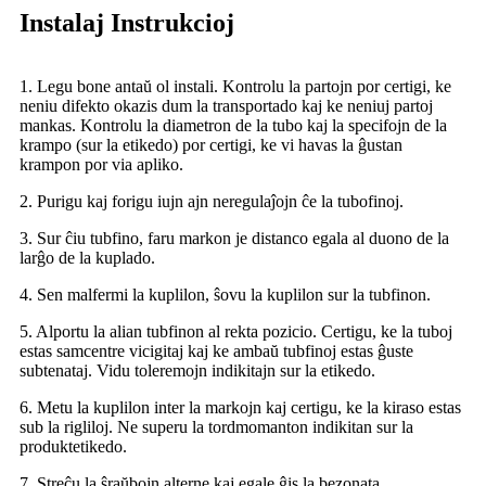
Instalaj Instrukcioj
1. Legu bone antaŭ ol instali. Kontrolu la partojn por certigi, ke
neniu difekto okazis dum la transportado kaj ke neniuj partoj
mankas. Kontrolu la diametron de la tubo kaj la specifojn de la
krampo (sur la etikedo) por certigi, ke vi havas la ĝustan
krampon por via apliko.
2. Purigu kaj forigu iujn ajn neregulaĵojn ĉe la tubofinoj.
3. Sur ĉiu tubfino, faru markon je distanco egala al duono de la
larĝo de la kuplado.
4. Sen malfermi la kuplilon, ŝovu la kuplilon sur la tubfinon.
5. Alportu la alian tubfinon al rekta pozicio. Certigu, ke la tuboj
estas samcentre vicigitaj kaj ke ambaŭ tubfinoj estas ĝuste
subtenataj. Vidu toleremojn indikitajn sur la etikedo.
6. Metu la kuplilon inter la markojn kaj certigu, ke la kiraso estas
sub la rigliloj. Ne superu la tordmomanton indikitan sur la
produktetikedo.
7. Streĉu la ŝraŭbojn alterne kaj egale ĝis la bezonata