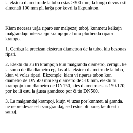
la ekstera diametro de la tubo estas ≥300 mm, la longo devus esti
almenaŭ 100 mm pli larĝa por kovri la likpunkton.
Kiam necesas urĝa riparo sur malpezaj tuboj, kunmetu kelkajn
malgrandajn intervalajn krampojn al unu plurbenda ripara
krampo.
1. Certigu la precizan eksteran diametron de la tubo, kiu bezonas
ripari.
2. Elektu du aŭ tri krampojn kun malgranda diametro, certigu, ke
la sumo de ilia diametro egalas al la ekstera diametro de la tubo,
kiun vi volas ripari. Ekzemple, kiam vi riparas tubon kun
diametro de DN500 mm kaj diametro de 510 mm, elektu tri
krampojn kun diametro de DN150, kies diametro estas 159-170,
por ke ili estu la ĝusta grandeco por ĉi tiu DN500.
3. La malgrandaj krampoj, kiujn vi uzas por kunmeti al granda,
ne nepre devas esti samgrandaj, sed estus pli bone, ke ili estu
samaj.