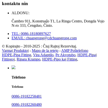
kontaktu nin
ALDONU:
Ĉambro 911, Konstruaĵo T1, La Ringa Centro, Dongda Vojo
N-ro 333, Ĉengduo, Ĉinio.
TEL: 0086-18180897627
EMAIL: chuangrong@cdchuangrong.com
© Kopirajto - 2010-2025 : Ĉiuj Rajtoj Rezervitaj.
Varmaj Produktoj
-
Mapo de la retejo
-
AMP Poŝtelefono
HDPE-Pipa Fitting
,
Vira Adaptilo
,
Pe Akvotubo
,
HDPE-Pipaj
Fittingoj
,
Ripara Krampo
,
HDPE-Pipo kaj Fitting
,
Telefono
Telefono
0086-19182258481
0086-19182260480