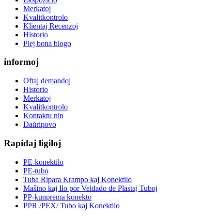
Merkatoj
Kvalitkontrolo
Klientaj Recenzoj
Historio
Plej bona blogo
informoj
Oftaj demandoj
Historio
Merkatoj
Kvalitkontrolo
Kontaktu nin
Daŭripovo
Rapidaj ligiloj
PE-konektilo
PE-tubo
Tuba Ripara Krampo kaj Konektilo
Maŝino kaj Ilo por Veldado de Plastaj Tuboj
PP-kunprema konekto
PPR /PEX/ Tubo kaj Konektilo