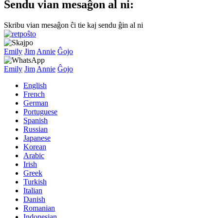
Sendu vian mesaĝon al ni:
Skribu vian mesaĝon ĉi tie kaj sendu ĝin al ni
Emily
Jim
Annie
Ĝojo
Emily
Jim
Annie
Ĝojo
English
French
German
Portuguese
Spanish
Russian
Japanese
Korean
Arabic
Irish
Greek
Turkish
Italian
Danish
Romanian
Indonesian