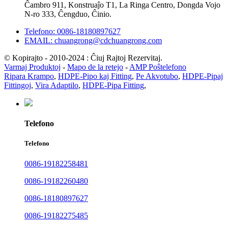
Ĉambro 911, Konstruaĵo T1, La Ringa Centro, Dongda Vojo
N-ro 333, Ĉengduo, Ĉinio.
Telefono: 0086-18180897627
EMAIL: chuangrong@cdchuangrong.com
© Kopirajto - 2010-2024 : Ĉiuj Rajtoj Rezervitaj.
Varmaj Produktoj
-
Mapo de la retejo
-
AMP Poŝtelefono
Ripara Krampo
,
HDPE-Pipo kaj Fitting
,
Pe Akvotubo
,
HDPE-Pipaj
Fittingoj
,
Vira Adaptilo
,
HDPE-Pipa Fitting
,
Telefono
Telefono
0086-19182258481
0086-19182260480
0086-18180897627
0086-19182275485