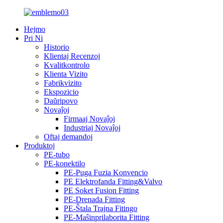
Hejmo
Pri Ni
Historio
Klientaj Recenzoj
Kvalitkontrolo
Klienta Vizito
Fabrikvizito
Ekspozicio
Daŭripovo
Novaĵoj
Firmaaj Novaĵoj
Industriaj Novaĵoj
Oftaj demandoj
Produktoj
PE-tubo
PE-konektilo
PE-Puga Fuzia Konvencio
PE Elektrofanda Fitting&Valvo
PE Soket Fusion Fitting
PE-Drenada Fitting
PE-Ŝtala Trajna Fitingo
PE-Maŝinprilaborita Fitting