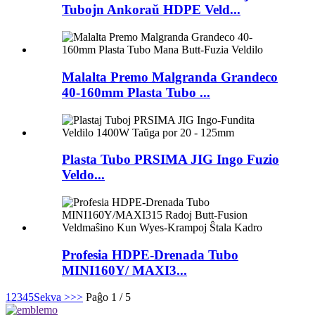
Tubojn Ankoraŭ HDPE Veld...
Malalta Premo Malgranda Grandeco
40-160mm Plasta Tubo ...
Plasta Tubo PRSIMA JIG Ingo Fuzio
Veldo...
Profesia HDPE-Drenada Tubo
MINI160Y/ MAXI3...
1
2
3
4
5
Sekva >
>>
Paĝo 1 / 5