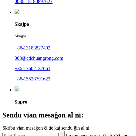
0086-18180897627
Skajpo
Skajpo
+86-13183827492
008@cdchuangrong.com
+86-13602187661
+86-15528791623
Supro
Sendu vian mesaĝon al ni:
Skribu vian mesaĝon ĉi tie kaj sendu ĝin al ni
Premu enen por serĉi aŭ ESC por