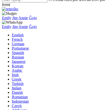
fermi
Emily
Jim
Annie
Ĝojo
Emily
Jim
Annie
Ĝojo
English
French
German
Portuguese
Spanish
Russian
Japanese
Korean
Arabic
Irish
Greek
Turkish
Italian
Danish
Romanian
Indonesian
Czech