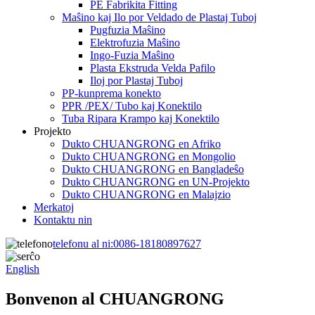
PE Fabrikita Fitting
Maŝino kaj Ilo por Veldado de Plastaj Tuboj
Pugfuzia Maŝino
Elektrofuzia Maŝino
Ingo-Fuzia Maŝino
Plasta Ekstruda Velda Pafilo
Iloj por Plastaj Tuboj
PP-kunprema konekto
PPR /PEX/ Tubo kaj Konektilo
Tuba Ripara Krampo kaj Konektilo
Projekto
Dukto CHUANGRONG en Afriko
Dukto CHUANGRONG en Mongolio
Dukto CHUANGRONG en Bangladeŝo
Dukto CHUANGRONG en UN-Projekto
Dukto CHUANGRONG en Malajzio
Merkatoj
Kontaktu nin
telefonu al ni:
0086-18180897627
English
Bonvenon al CHUANGRONG