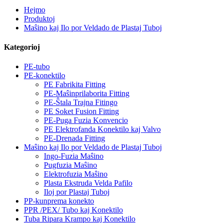
Hejmo
Produktoj
Maŝino kaj Ilo por Veldado de Plastaj Tuboj
Kategorioj
PE-tubo
PE-konektilo
PE Fabrikita Fitting
PE-Maŝinprilaborita Fitting
PE-Ŝtala Trajna Fitingo
PE Soket Fusion Fitting
PE-Puga Fuzia Konvencio
PE Elektrofanda Konektilo kaj Valvo
PE-Drenada Fitting
Maŝino kaj Ilo por Veldado de Plastaj Tuboj
Ingo-Fuzia Maŝino
Pugfuzia Maŝino
Elektrofuzia Maŝino
Plasta Ekstruda Velda Pafilo
Iloj por Plastaj Tuboj
PP-kunprema konekto
PPR /PEX/ Tubo kaj Konektilo
Tuba Ripara Krampo kaj Konektilo