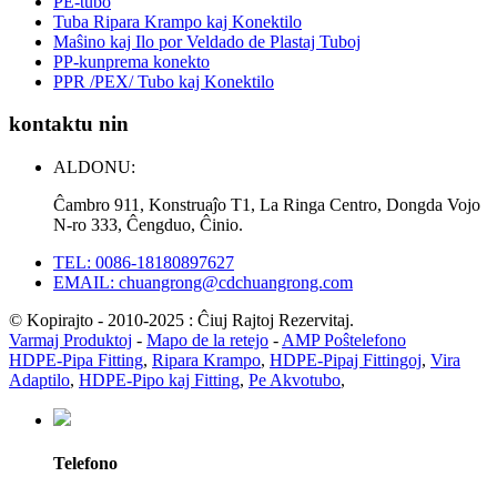
PE-tubo
Tuba Ripara Krampo kaj Konektilo
Maŝino kaj Ilo por Veldado de Plastaj Tuboj
PP-kunprema konekto
PPR /PEX/ Tubo kaj Konektilo
kontaktu nin
ALDONU:
Ĉambro 911, Konstruaĵo T1, La Ringa Centro, Dongda Vojo
N-ro 333, Ĉengduo, Ĉinio.
TEL: 0086-18180897627
EMAIL: chuangrong@cdchuangrong.com
© Kopirajto - 2010-2025 : Ĉiuj Rajtoj Rezervitaj.
Varmaj Produktoj
-
Mapo de la retejo
-
AMP Poŝtelefono
HDPE-Pipa Fitting
,
Ripara Krampo
,
HDPE-Pipaj Fittingoj
,
Vira
Adaptilo
,
HDPE-Pipo kaj Fitting
,
Pe Akvotubo
,
Telefono