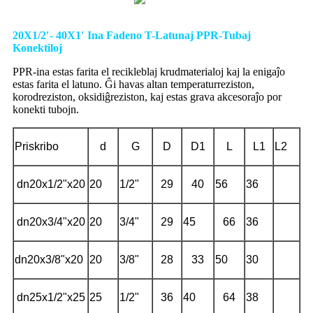
20X1/2′- 40X1′ Ina Fadeno T-Latunaj PPR-Tubaj
Konektiloj
PPR-ina estas farita el recikleblaj krudmaterialoj kaj la enigaĵo
estas farita el latuno. Ĝi havas altan temperaturreziston,
korodreziston, oksidiĝreziston, kaj estas grava akcesoraĵo por
konekti tubojn.
Priskribo
d
G
D
D1
L
L1
L2
dn20x1/2"x20
20
1/2"
29
40
56
36
dn20x3/4"x20
20
3/4"
29
45
66
36
dn20x3/8"x20
20
3/8"
28
33
50
30
dn25x1/2"x25
25
1/2"
36
40
64
38