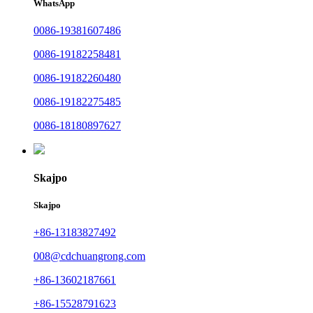
WhatsApp
0086-19381607486
0086-19182258481
0086-19182260480
0086-19182275485
0086-18180897627
Skajpo
Skajpo
+86-13183827492
008@cdchuangrong.com
+86-13602187661
+86-15528791623