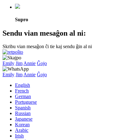
Supro
Sendu vian mesaĝon al ni:
Skribu vian mesaĝon ĉi tie kaj sendu ĝin al ni
Emily
Jim
Annie
Ĝojo
Emily
Jim
Annie
Ĝojo
English
French
German
Portuguese
Spanish
Russian
Japanese
Korean
Arabic
Irish