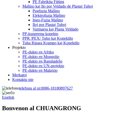
PE Fabrikita Fitting
Maŝino kaj Ilo por Veldado de Plastaj Tuboj
Pugfuzia Maŝino
Elektrofuzia Maŝino
Ingo-Fuzia Maŝino
Iloj por Plastaj Tuboj
Varmaera kaj Plasta Veldado
PP-kunprema konekto
PPR /PEX/ Tubo kaj Konektilo
Tuba Ripara Krampo kaj Konektilo
Projekto
PE-dukto en Afriko
PE-dukto en Mongolio
PE-dukto en Bangladeŝo
PE-dukto en UN-projekto
PE-dukto en Malajzio
Merkatoj
Kontaktu nin
telefonu al ni:
0086-18180897627
English
Bonvenon al CHUANGRONG