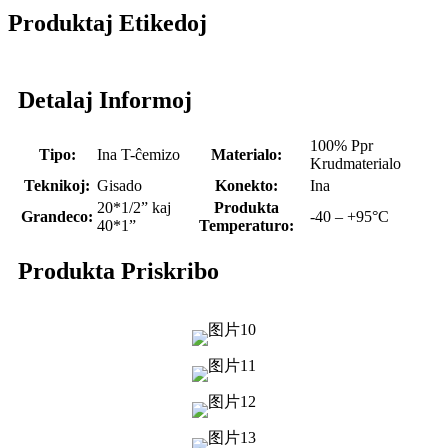
Produktaj Etikedoj
Detalaj Informoj
100% Ppr
Tipo:
Ina T-ĉemizo
Materialo:
Krudmaterialo
Teknikoj:
Gisado
Konekto:
Ina
20*1/2” kaj
Produkta
Grandeco:
-40 – +95°C
40*1”
Temperaturo:
Produkta Priskribo