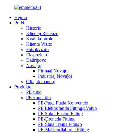
Hejmo
Pri Ni
Historio
Klientaj Recenzoj
Kvalitkontrolo
Klienta Vizito
Fabrikvizito
Ekspozicio
Daŭripovo
Novaĵoj
Firmaaj Novaĵoj
Industriaj Novaĵoj
Oftaj demandoj
Produktoj
PE-tubo
PE-konektilo
PE-Puga Fuzia Konvencio
PE Elektrofanda Fitting&Valvo
PE Soket Fusion Fitting
PE-Drenada Fitting
PE-Ŝtala Trajna Fitingo
PE-Maŝinprilaborita Fitting