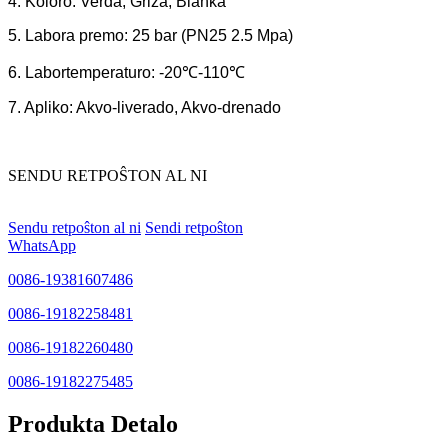
4. Koloro: Verda, Griza, Blanka
5. Labora premo: 25 bar (PN25 2.5 Mpa)
6. Labortemperaturo: -20℃-110℃
7. Apliko: Akvo-liverado, Akvo-drenado
SENDU RETPOŜTON AL NI
Sendu retpoŝton al ni
Sendi retpoŝton
WhatsApp
0086-19381607486
0086-19182258481
0086-19182260480
0086-19182275485
Produkta Detalo