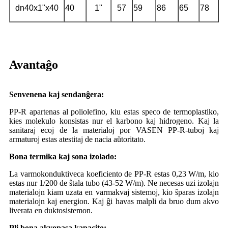
dn40x1"x40
40
1"
57
59
86
65
78
Avantaĝo
Senvenena kaj sendanĝera:
PP-R apartenas al poliolefino, kiu estas speco de termoplastiko,
kies molekulo konsistas nur el karbono kaj hidrogeno. Kaj la
sanitaraj ecoj de la materialoj por VASEN PP-R-tuboj kaj
armaturoj estas atestitaj de nacia aŭtoritato.
Bona termika kaj sona izolado:
La varmokonduktiveca koeficiento de PP-R estas 0,23 W/m, kio
estas nur 1/200 de ŝtala tubo (43-52 W/m). Ne necesas uzi izolajn
materialojn kiam uzata en varmakvaj sistemoj, kio ŝparas izolajn
materialojn kaj energion. Kaj ĝi havas malpli da bruo dum akvo
liverata en duktosistemon.
Pli bona akvopasa kapacito: