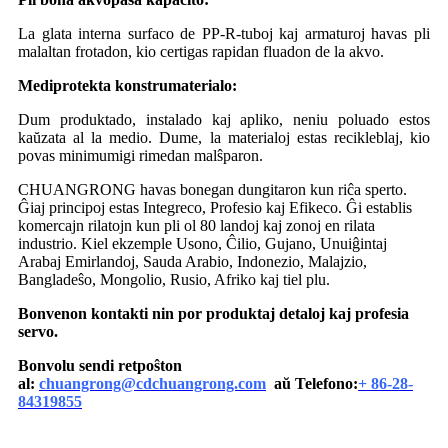
La glata interna surfaco de PP-R-tuboj kaj armaturoj havas pli
malaltan frotadon, kio certigas rapidan fluadon de la akvo.
Mediprotekta konstrumaterialo:
Dum produktado, instalado kaj apliko, neniu poluado estos
kaŭzata al la medio. Dume, la materialoj estas recikleblaj, kio
povas minimumigi rimedan malŝparon.
CHUANGRONG havas bonegan dungitaron kun riĉa sperto.
Ĝiaj principoj estas Integreco, Profesio kaj Efikeco. Ĝi establis
komercajn rilatojn kun pli ol 80 landoj kaj zonoj en rilata
industrio. Kiel ekzemple Usono, Ĉilio, Gujano, Unuiĝintaj
Arabaj Emirlandoj, Sauda Arabio, Indonezio, Malajzio,
Bangladeŝo, Mongolio, Rusio, Afriko kaj tiel plu.
Bonvenon kontakti nin por produktaj detaloj kaj profesia
servo.
Bonvolu sendi retpoŝton
al:
chuangrong@cdchuangrong.com
aŭ Telefono:
+ 86-28-
84319855