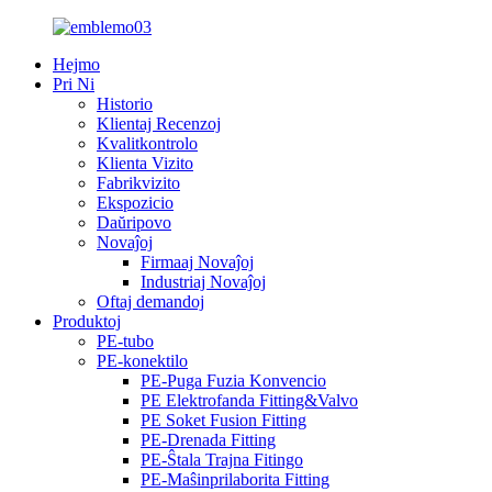
Hejmo
Pri Ni
Historio
Klientaj Recenzoj
Kvalitkontrolo
Klienta Vizito
Fabrikvizito
Ekspozicio
Daŭripovo
Novaĵoj
Firmaaj Novaĵoj
Industriaj Novaĵoj
Oftaj demandoj
Produktoj
PE-tubo
PE-konektilo
PE-Puga Fuzia Konvencio
PE Elektrofanda Fitting&Valvo
PE Soket Fusion Fitting
PE-Drenada Fitting
PE-Ŝtala Trajna Fitingo
PE-Maŝinprilaborita Fitting