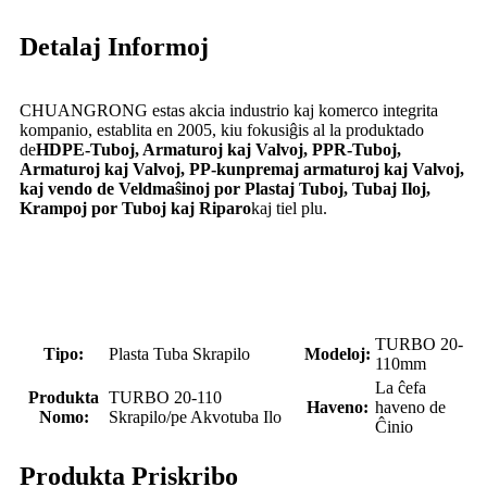
Detalaj Informoj
CHUANGRONG estas akcia industrio kaj komerco integrita
kompanio, establita en 2005, kiu fokusiĝis al la produktado
de
HDPE-Tuboj, Armaturoj kaj Valvoj, PPR-Tuboj,
Armaturoj kaj Valvoj, PP-kunpremaj armaturoj kaj Valvoj,
kaj vendo de Veldmaŝinoj por Plastaj Tuboj, Tubaj Iloj,
Krampoj por Tuboj kaj Riparo
kaj tiel plu.
TURBO 20-
Tipo:
Plasta Tuba Skrapilo
Modeloj:
110mm
La ĉefa
Produkta
TURBO 20-110
Haveno:
haveno de
Nomo:
Skrapilo/pe Akvotuba Ilo
Ĉinio
Produkta Priskribo