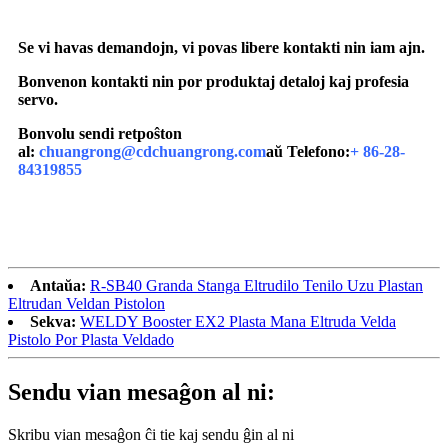
Se vi havas demandojn, vi povas libere kontakti nin iam ajn.
Bonvenon kontakti nin por produktaj detaloj kaj profesia
servo.
Bonvolu sendi retpoŝton
al:
chuangrong@cdchuangrong.com
aŭ Telefono:
+ 86-28-
84319855
Antaŭa:
R-SB40 Granda Stanga Eltrudilo Tenilo Uzu Plastan
Eltrudan Veldan Pistolon
Sekva:
WELDY Booster EX2 Plasta Mana Eltruda Velda
Pistolo Por Plasta Veldado
Sendu vian mesaĝon al ni:
Skribu vian mesaĝon ĉi tie kaj sendu ĝin al ni