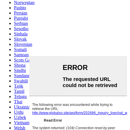
Norwegian
Pashto
Persian
Punjabi
Serbian
Sesotho
Sinhala
Slovak
Slovenian
Somali
Samoan
Scots Gaelic
Shona
Sindhi
Sundanese
Swahili
Tajik
Tamil
Telugu
Thai
Ukrainian
Urdu
Uzbek
Vietnamese
Welsh