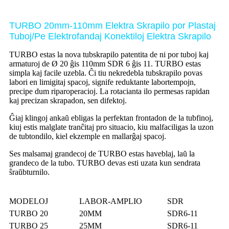
TURBO 20mm-110mm Elektra Skrapilo por Plastaj
Tuboj/Pe Elektrofandaj Konektiloj Elektra Skrapilo
TURBO estas la nova tubskrapilo patentita de ni por tuboj kaj
armaturoj de Ø 20 ĝis 110mm SDR 6 ĝis 11. TURBO estas
simpla kaj facile uzebla. Ĉi tiu nekredebla tubskrapilo povas
labori en limigitaj spacoj, signife reduktante labortempojn,
precipe dum riparoperacioj. La rotacianta ilo permesas rapidan
kaj precizan skrapadon, sen difektoj.
Ĝiaj klingoj ankaŭ ebligas la perfektan frontadon de la tubfinoj,
kiuj estis malglate tranĉitaj pro situacio, kiu malfaciligas la uzon
de tubtondilo, kiel ekzemple en mallarĝaj spacoj.
Ses malsamaj grandecoj de TURBO estas haveblaj, laŭ la
grandeco de la tubo. TURBO devas esti uzata kun sendrata
ŝraŭbturnilo.
MODELOJ
LABOR-AMPLIO
SDR
TURBO 20
20MM
SDR6-11
TURBO 25
25MM
SDR6-11