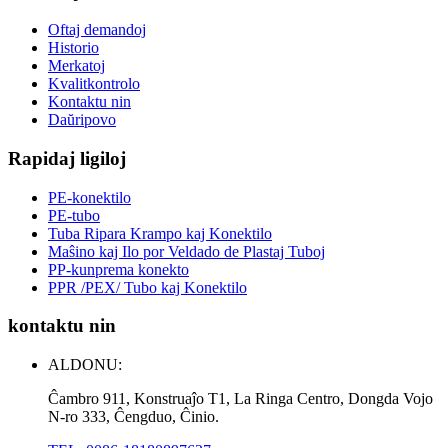
Oftaj demandoj
Historio
Merkatoj
Kvalitkontrolo
Kontaktu nin
Daŭripovo
Rapidaj ligiloj
PE-konektilo
PE-tubo
Tuba Ripara Krampo kaj Konektilo
Maŝino kaj Ilo por Veldado de Plastaj Tuboj
PP-kunprema konekto
PPR /PEX/ Tubo kaj Konektilo
kontaktu nin
ALDONU:
Ĉambro 911, Konstruaĵo T1, La Ringa Centro, Dongda Vojo
N-ro 333, Ĉengduo, Ĉinio.