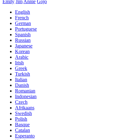
Emily
Jim
Annie
Ĝojo
English
French
German
Portuguese
Spanish
Russian
Japanese
Korean
Arabic
Irish
Greek
Turkish
Italian
Danish
Romanian
Indonesian
Czech
Afrikaans
Swedish
Polish
Basque
Catalan
Esperanto