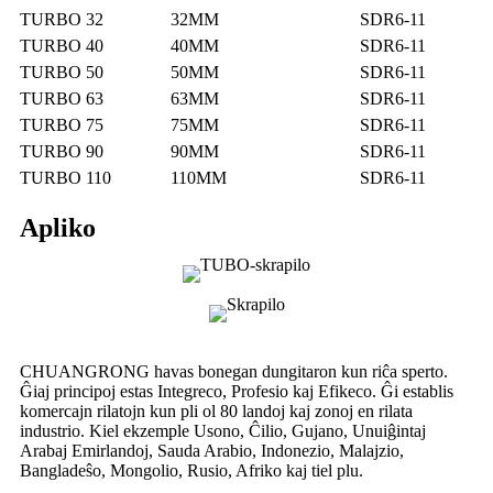
TURBO 32
32MM
SDR6-11
TURBO 40
40MM
SDR6-11
TURBO 50
50MM
SDR6-11
TURBO 63
63MM
SDR6-11
TURBO 75
75MM
SDR6-11
TURBO 90
90MM
SDR6-11
TURBO 110
110MM
SDR6-11
Apliko
CHUANGRONG havas bonegan dungitaron kun riĉa sperto.
Ĝiaj principoj estas Integreco, Profesio kaj Efikeco. Ĝi establis
komercajn rilatojn kun pli ol 80 landoj kaj zonoj en rilata
industrio. Kiel ekzemple Usono, Ĉilio, Gujano, Unuiĝintaj
Arabaj Emirlandoj, Sauda Arabio, Indonezio, Malajzio,
Bangladeŝo, Mongolio, Rusio, Afriko kaj tiel plu.