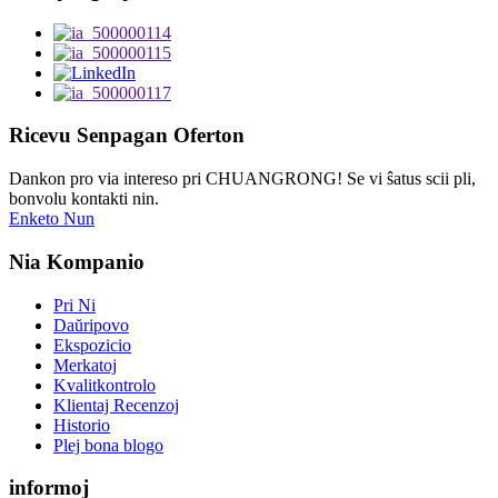
Ricevu Senpagan Oferton
Dankon pro via intereso pri CHUANGRONG! Se vi ŝatus scii pli,
bonvolu kontakti nin.
Enketo Nun
Nia Kompanio
Pri Ni
Daŭripovo
Ekspozicio
Merkatoj
Kvalitkontrolo
Klientaj Recenzoj
Historio
Plej bona blogo
informoj