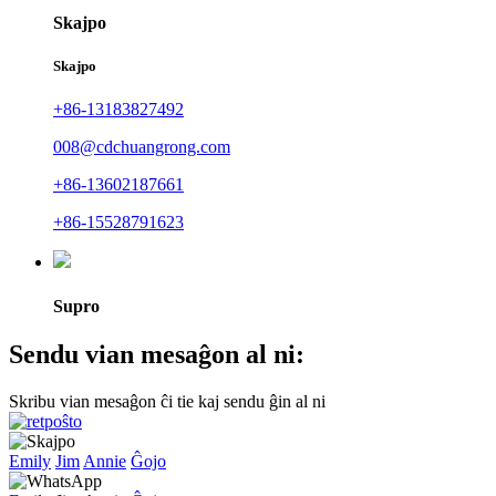
Skajpo
Skajpo
+86-13183827492
008@cdchuangrong.com
+86-13602187661
+86-15528791623
Supro
Sendu vian mesaĝon al ni:
Skribu vian mesaĝon ĉi tie kaj sendu ĝin al ni
Emily
Jim
Annie
Ĝojo