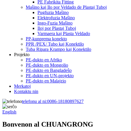
PE Fabrikita Fitting
Maŝino kaj Ilo por Veldado de Plastaj Tuboj
Pugfuzia Maŝino
Elektrofuzia Maŝino
Ingo-Fuzia Maŝino
Iloj por Plastaj Tuboj
Varmaera kaj Plasta Veldado
PP-kunprema konekto
PPR /PEX/ Tubo kaj Konektilo
Tuba Ripara Krampo kaj Konektilo
Projekto
PE-dukto en Afriko
PE-dukto en Mongolio
PE-dukto en Bangladeŝo
PE-dukto en UN-projekto
PE-dukto en Malajzio
Merkatoj
Kontaktu nin
telefonu al ni:
0086-18180897627
English
Bonvenon al CHUANGRONG