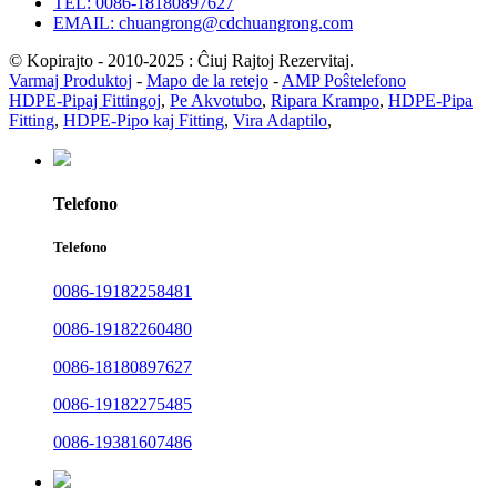
TEL: 0086-18180897627
EMAIL: chuangrong@cdchuangrong.com
© Kopirajto - 2010-2025 : Ĉiuj Rajtoj Rezervitaj.
Varmaj Produktoj
-
Mapo de la retejo
-
AMP Poŝtelefono
HDPE-Pipaj Fittingoj
,
Pe Akvotubo
,
Ripara Krampo
,
HDPE-Pipa
Fitting
,
HDPE-Pipo kaj Fitting
,
Vira Adaptilo
,
Telefono
Telefono
0086-19182258481
0086-19182260480
0086-18180897627
0086-19182275485
0086-19381607486