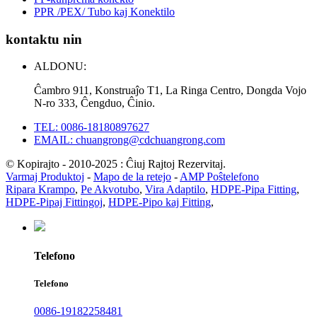
PPR /PEX/ Tubo kaj Konektilo
kontaktu nin
ALDONU:
Ĉambro 911, Konstruaĵo T1, La Ringa Centro, Dongda Vojo
N-ro 333, Ĉengduo, Ĉinio.
TEL: 0086-18180897627
EMAIL: chuangrong@cdchuangrong.com
© Kopirajto - 2010-2025 : Ĉiuj Rajtoj Rezervitaj.
Varmaj Produktoj
-
Mapo de la retejo
-
AMP Poŝtelefono
Ripara Krampo
,
Pe Akvotubo
,
Vira Adaptilo
,
HDPE-Pipa Fitting
,
HDPE-Pipaj Fittingoj
,
HDPE-Pipo kaj Fitting
,
Telefono
Telefono
0086-19182258481