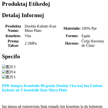
Produktaj Etikedoj
Detalaj Informoj
Produkta
Duobla Kubuto Kun
Materialo:
100% Ppr
Nomo:
Mura Plato
Konekto:
Vira
Formo:
Egala
Prema
Ĉefaj Havenoj
2.5MPa
Haveno:
Takso:
de Ĉinio
Specifo
PPR Integra Konektilo 90-grada Duobla Vira kaj Ina Fadeno
Kubuto aŭ T-konektilo Kun Mura Plato
Ina latuna aŭ rustorezista ŝtala enigaĵo kiu konektas la du kubutojn