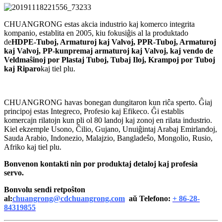
CHUANGRONG estas akcia industrio kaj komerco integrita
kompanio, establita en 2005, kiu fokusiĝis al la produktado
de
HDPE-Tuboj, Armaturoj kaj Valvoj, PPR-Tuboj, Armaturoj
kaj Valvoj, PP-kunpremaj armaturoj kaj Valvoj, kaj vendo de
Veldmaŝinoj por Plastaj Tuboj, Tubaj Iloj, Krampoj por Tuboj
kaj Riparo
kaj tiel plu.
CHUANGRONG havas bonegan dungitaron kun riĉa sperto. Ĝiaj
principoj estas Integreco, Profesio kaj Efikeco. Ĝi establis
komercajn rilatojn kun pli ol 80 landoj kaj zonoj en rilata industrio.
Kiel ekzemple Usono, Ĉilio, Gujano, Unuiĝintaj Arabaj Emirlandoj,
Sauda Arabio, Indonezio, Malajzio, Bangladeŝo, Mongolio, Rusio,
Afriko kaj tiel plu.
Bonvenon kontakti nin por produktaj detaloj kaj profesia
servo.
Bonvolu sendi retpoŝton
al:
chuangrong@cdchuangrong.com
aŭ Telefono:
+ 86-28-
84319855