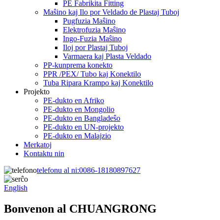
PE Fabrikita Fitting
Maŝino kaj Ilo por Veldado de Plastaj Tuboj
Pugfuzia Maŝino
Elektrofuzia Maŝino
Ingo-Fuzia Maŝino
Iloj por Plastaj Tuboj
Varmaera kaj Plasta Veldado
PP-kunprema konekto
PPR /PEX/ Tubo kaj Konektilo
Tuba Ripara Krampo kaj Konektilo
Projekto
PE-dukto en Afriko
PE-dukto en Mongolio
PE-dukto en Bangladeŝo
PE-dukto en UN-projekto
PE-dukto en Malajzio
Merkatoj
Kontaktu nin
telefonu al ni:
0086-18180897627
English
Bonvenon al CHUANGRONG