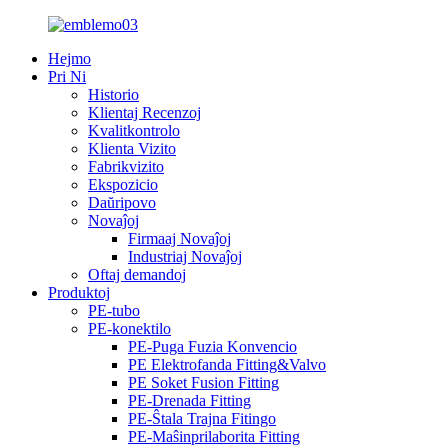
Hejmo
Pri Ni
Historio
Klientaj Recenzoj
Kvalitkontrolo
Klienta Vizito
Fabrikvizito
Ekspozicio
Daŭripovo
Novaĵoj
Firmaaj Novaĵoj
Industriaj Novaĵoj
Oftaj demandoj
Produktoj
PE-tubo
PE-konektilo
PE-Puga Fuzia Konvencio
PE Elektrofanda Fitting&Valvo
PE Soket Fusion Fitting
PE-Drenada Fitting
PE-Ŝtala Trajna Fitingo
PE-Maŝinprilaborita Fitting