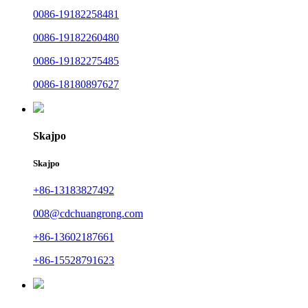
0086-19182258481
0086-19182260480
0086-19182275485
0086-18180897627
Skajpo
Skajpo
+86-13183827492
008@cdchuangrong.com
+86-13602187661
+86-15528791623