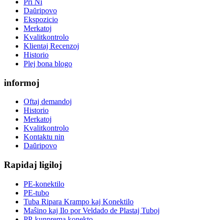
Pri Ni
Daŭripovo
Ekspozicio
Merkatoj
Kvalitkontrolo
Klientaj Recenzoj
Historio
Plej bona blogo
informoj
Oftaj demandoj
Historio
Merkatoj
Kvalitkontrolo
Kontaktu nin
Daŭripovo
Rapidaj ligiloj
PE-konektilo
PE-tubo
Tuba Ripara Krampo kaj Konektilo
Maŝino kaj Ilo por Veldado de Plastaj Tuboj
PP-kunprema konekto