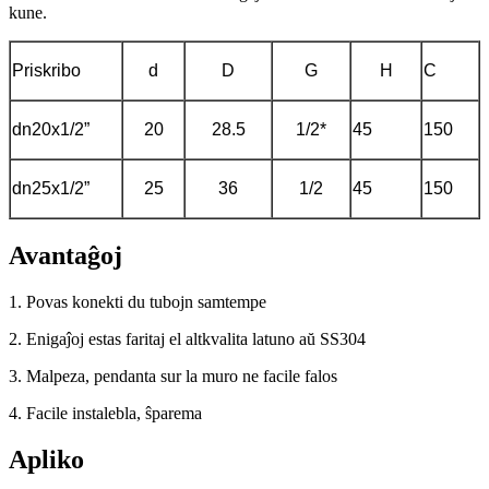
kune.
Priskribo
d
D
G
H
C
dn20x1/2”
20
28.5
1/2*
45
150
dn25x1/2”
25
36
1/2
45
150
Avantaĝoj
1. Povas konekti du tubojn samtempe
2. Enigaĵoj estas faritaj el altkvalita latuno aŭ SS304
3. Malpeza, pendanta sur la muro ne facile falos
4. Facile instalebla, ŝparema
Apliko