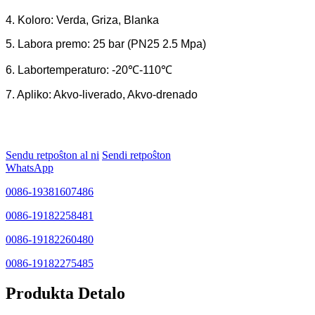
4. Koloro: Verda, Griza, Blanka
5. Labora premo: 25 bar (PN25 2.5 Mpa)
6. Labortemperaturo: -20℃-110℃
7. Apliko: Akvo-liverado, Akvo-drenado
Sendu retpoŝton al ni
Sendi retpoŝton
WhatsApp
0086-19381607486
0086-19182258481
0086-19182260480
0086-19182275485
Produkta Detalo